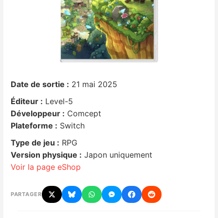
Nintendo Direct
Tests et previews
Tests de jeux
Date de sortie :
21 mai 2025
Tests d’accessoires
Éditeur :
Level-5
Développeur :
Comcept
Autres tests
Plateforme :
Switch
Type de jeu :
RPG
Previews
Version physique :
Japon uniquement
Voir la page eShop
Précommandes
PARTAGER
Précommandes jeux Switch 2