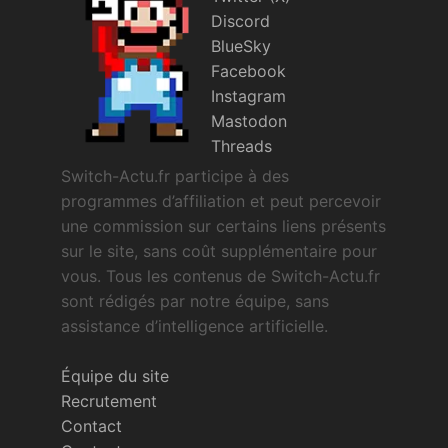
Discord
BlueSky
Facebook
Instagram
Mastodon
Threads
Switch-Actu.fr participe à des
programmes d’affiliation et peut percevoir
une commission sur certains liens présents
sur le site, sans coût supplémentaire pour
vous. Tous les contenus de Switch-Actu.fr
sont rédigés par notre équipe, sans
assistance d’intelligence artificielle.
Équipe du site
Recrutement
Contact