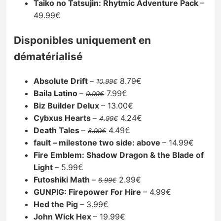
Taiko no Tatsujin: Rhytmic Adventure Pack
–
49.99€
Disponibles uniquement en
dématérialisé
Absolute Drift
–
8.79€
10.99€
Baila Latino
–
7.99€
9.99€
Biz Builder Delux
– 13.00€
Cybxus Hearts
–
4.24€
4.99€
Death Tales
–
4.49€
8.99€
fault – milestone two side: above
– 14.99€
Fire Emblem: Shadow Dragon & the Blade of
Light
– 5.99€
Futoshiki Math
–
2.99€
6.99€
GUNPIG: Firepower For Hire
– 4.99€
Hed the Pig
– 3.99€
John Wick Hex
– 19.99€