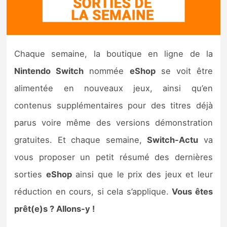
Nintendo Direct
Tests et previews
Chaque semaine, la boutique en ligne de la
Nintendo Switch
nommée
eShop
se voit être
Tests de jeux
alimentée en nouveaux jeux, ainsi qu’en
Tests d’accessoires
contenus supplémentaires pour des titres déjà
parus voire même des versions démonstration
Autres tests
gratuites. Et chaque semaine,
Switch-Actu
va
Previews
vous proposer un petit résumé des dernières
sorties
eShop
ainsi que le prix des jeux et leur
Précommandes
réduction en cours, si cela s’applique.
Vous êtes
Précommandes jeux Switch 2
prêt(e)s ? Allons-y !