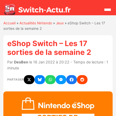
Accueil
»
Actualités Nintendo
»
Jeux
»
eShop Switch – Les 17
Rechercher
sorties de la semaine 2
eShop Switch – Les 17
Actualités
sorties de la semaine 2
Jeux
Par
DesBen
le 16 Jan 2022 à 20:22 - Temps de lecture : 1
minute
Hardware
PARTAGER
Mises à jour
Chiffres de ventes
Rumeurs