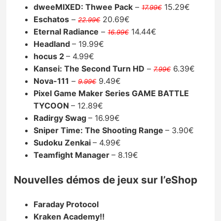
dweeMIXED: Thwee Pack
–
15.29€
17.99€
Eschatos
–
20.69€
22.99€
Eternal Radiance
–
14.44€
16.99€
Headland
– 19.99€
hocus 2
– 4.99€
Kansei: The Second Turn HD
–
6.39€
7.99€
Nova-111
–
9.49€
9.99€
Pixel Game Maker Series GAME BATTLE
TYCOON
– 12.89€
Radirgy Swag
– 16.99€
Sniper Time: The Shooting Range
– 3.90€
Sudoku Zenkai
– 4.99€
Teamfight Manager
– 8.19€
Nouvelles démos de jeux sur l’eShop
Faraday Protocol
Kraken Academy!!