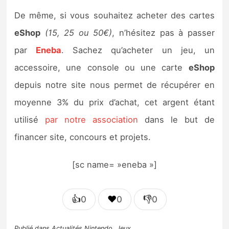
De même, si vous souhaitez acheter des cartes
eShop
(15, 25 ou 50€)
, n’hésitez pas à passer
par
Eneba
. Sachez qu’acheter un jeu, un
accessoire, une console ou une carte
eShop
depuis notre site nous permet de récupérer en
moyenne 3% du prix d’achat, cet argent étant
utilisé
par notre association
dans le but de
financer site, concours et projets.
[sc name= »eneba »]
👍
❤️
👎
0
0
0
Publié dans
Actualités Nintendo
,
Jeux