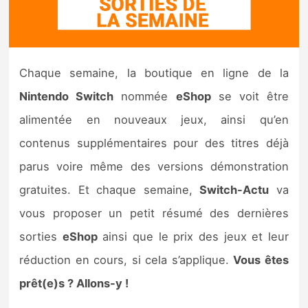
Nintendo Direct
Tests et previews
Chaque semaine, la boutique en ligne de la
Nintendo Switch
nommée
eShop
se voit être
Tests de jeux
alimentée en nouveaux jeux, ainsi qu’en
Tests d’accessoires
contenus supplémentaires pour des titres déjà
parus voire même des versions démonstration
Autres tests
gratuites. Et chaque semaine,
Switch-Actu
va
Previews
vous proposer un petit résumé des dernières
sorties
eShop
ainsi que le prix des jeux et leur
Précommandes
réduction en cours, si cela s’applique.
Vous êtes
Précommandes jeux Switch 2
prêt(e)s ? Allons-y !