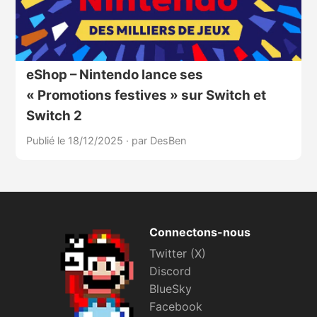
eShop – Nintendo lance ses
« Promotions festives » sur Switch et
Switch 2
Publié le 18/12/2025
·
par DesBen
Connectons-nous
Twitter (X)
Discord
BlueSky
Facebook