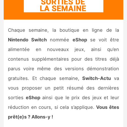
Nintendo Direct
Tests et previews
Chaque semaine, la boutique en ligne de la
Nintendo Switch
nommée
eShop
se voit être
Tests de jeux
alimentée en nouveaux jeux, ainsi qu’en
Tests d’accessoires
contenus supplémentaires pour des titres déjà
parus voire même des versions démonstration
Autres tests
gratuites. Et chaque semaine,
Switch-Actu
va
Previews
vous proposer un petit résumé des dernières
sorties
eShop
ainsi que le prix des jeux et leur
Précommandes
réduction en cours, si cela s’applique.
Vous êtes
Précommandes jeux Switch 2
prêt(e)s ? Allons-y !