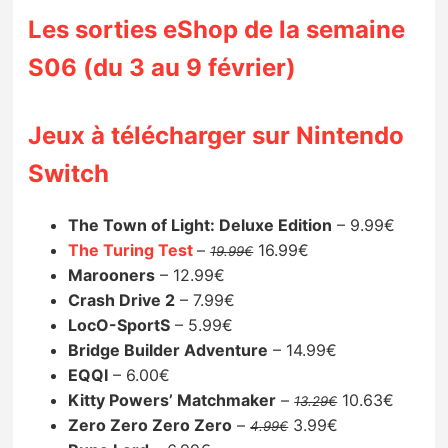
Sorties de jeux
Les sorties eShop de la semaine
S06 (du 3 au 9 février)
Bons plans
Jeux à télécharger sur Nintendo
Guides
Switch
The Town of Light: Deluxe Edition
– 9.99€
The Turing Test
–
16.99€
19.99€
Marooners
– 12.99€
Crash Drive 2
– 7.99€
LocO-SportS
– 5.99€
Bridge Builder Adventure
– 14.99€
EQQI
– 6.00€
Kitty Powers’ Matchmaker
–
10.63€
13.29€
Zero Zero Zero Zero
–
3.99€
4.99€