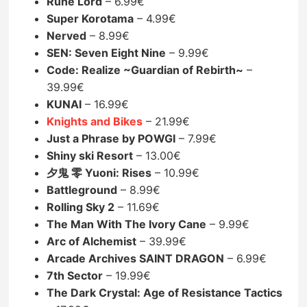
Rune Lord
– 6.99€
Super Korotama
– 4.99€
Nerved
– 8.99€
SEN: Seven Eight Nine
– 9.99€
Code: Realize ~Guardian of Rebirth~
–
39.99€
KUNAI
– 16.99€
Knights and Bikes
– 21.99€
Just a Phrase by POWGI
– 7.99€
Shiny ski Resort
– 13.00€
夕鬼 零 Yuoni: Rises
– 10.99€
Battleground
– 8.99€
Rolling Sky 2
– 11.69€
The Man With The Ivory Cane
– 9.99€
Arc of Alchemist
– 39.99€
Arcade Archives SAINT DRAGON
– 6.99€
7th Sector
– 19.99€
The Dark Crystal: Age of Resistance Tactics