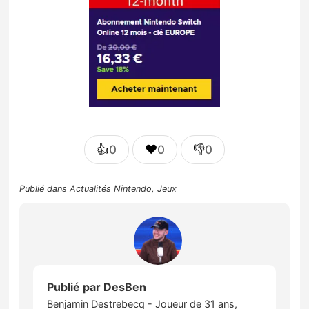
👍
❤️
👎
0
0
0
Publié dans
Actualités Nintendo
,
Jeux
Publié par
DesBen
Benjamin Destrebecq - Joueur de 31 ans,