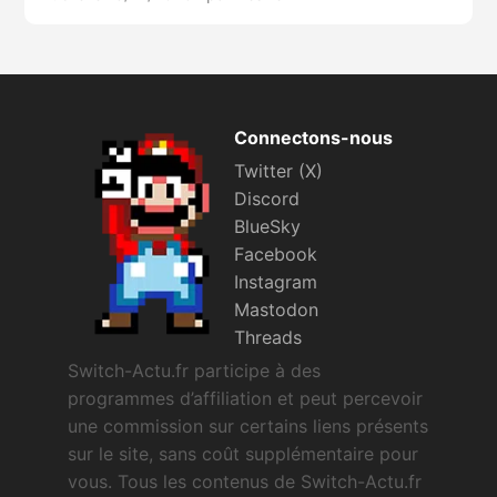
Connectons-nous
Twitter (X)
Discord
BlueSky
Facebook
Instagram
Mastodon
Threads
Switch-Actu.fr participe à des
programmes d’affiliation et peut percevoir
une commission sur certains liens présents
sur le site, sans coût supplémentaire pour
vous. Tous les contenus de Switch-Actu.fr