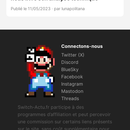
Publié le 11/05/2023
·
par lunapolitana
Connectons-nous
Twitter (X)
Discord
BlueSky
Facebook
Instagram
Mastodon
Threads
Switch-Actu.fr participe à des
programmes d’affiliation et peut percevoir
une commission sur certains liens présents
sur le site, sans coût supplémentaire pour