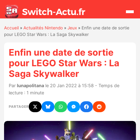
Accueil
»
Actualités Nintendo
»
Jeux
»
Enfin une date de sortie
Rechercher
pour LEGO Star Wars : La Saga Skywalker
Enfin une date de sortie
Actualités
pour LEGO Star Wars : La
Saga Skywalker
Jeux
Par
lunapolitana
le 20 Jan 2022 à 15:58 - Temps de
Hardware
lecture : 1 minute
Mises à jour
PARTAGER
Chiffres de ventes
Rumeurs