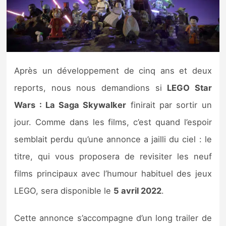
Nintendo Direct
Tests et previews
Après un développement de cinq ans et deux
Tests de jeux
reports, nous nous demandions si
LEGO Star
Tests d’accessoires
Wars : La Saga Skywalker
finirait par sortir un
jour. Comme dans les films, c’est quand l’espoir
Autres tests
semblait perdu qu’une annonce a jailli du ciel : le
Previews
titre, qui vous proposera de revisiter les neuf
films principaux avec l’humour habituel des jeux
Précommandes
LEGO, sera disponible le
5 avril 2022
.
Précommandes jeux Switch 2
Cette annonce s’accompagne d’un long trailer de