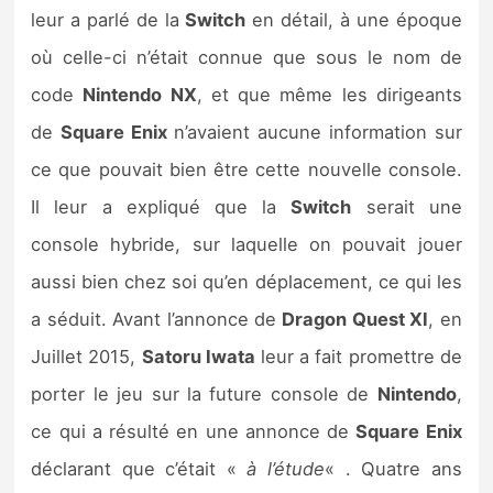
Sorties de jeux
leur a parlé de la
Switch
en détail, à une époque
où celle-ci n’était connue que sous le nom de
Bons plans
code
Nintendo NX
, et que même les dirigeants
de
Square Enix
n’avaient aucune information sur
Guides
ce que pouvait bien être cette nouvelle console.
Il leur a expliqué que la
Switch
serait une
console hybride, sur laquelle on pouvait jouer
aussi bien chez soi qu’en déplacement, ce qui les
a séduit. Avant l’annonce de
Dragon Quest XI
, en
Juillet 2015,
Satoru Iwata
leur a fait promettre de
porter le jeu sur la future console de
Nintendo
,
ce qui a résulté en une annonce de
Square Enix
déclarant que c’était «
à l’étude
« . Quatre ans