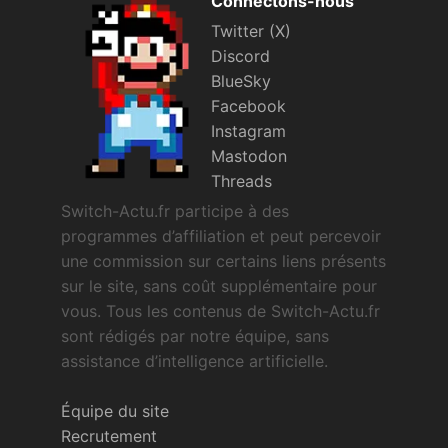
Connectons-nous
Twitter (X)
Discord
BlueSky
Facebook
Instagram
Mastodon
Threads
Switch-Actu.fr participe à des
programmes d’affiliation et peut percevoir
une commission sur certains liens présents
sur le site, sans coût supplémentaire pour
vous. Tous les contenus de Switch-Actu.fr
sont rédigés par notre équipe, sans
assistance d’intelligence artificielle.
Équipe du site
Recrutement