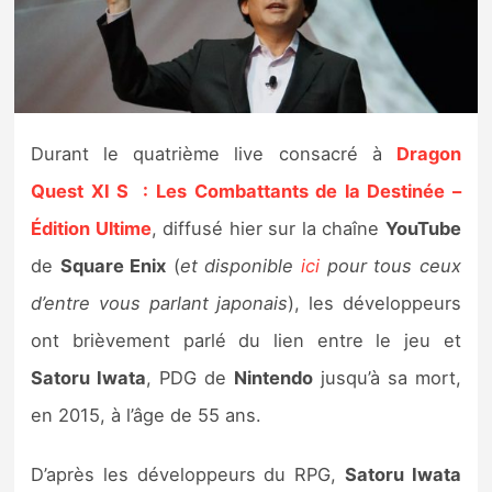
Nintendo Direct
Tests et previews
Durant le quatrième live consacré à
Dragon
Tests de jeux
Quest XI S : Les Combattants de la Destinée –
Tests d’accessoires
Édition Ultime
, diffusé hier sur la chaîne
YouTube
de
Square Enix
(
et disponible
ici
pour tous ceux
Autres tests
d’entre vous parlant japonais
), les développeurs
Previews
ont brièvement parlé du lien entre le jeu et
Satoru Iwata
, PDG de
Nintendo
jusqu’à sa mort,
Précommandes
en 2015, à l’âge de 55 ans.
Précommandes jeux Switch 2
D’après les développeurs du RPG,
Satoru Iwata