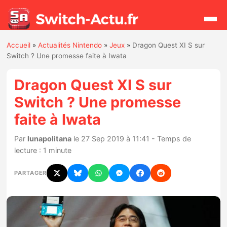
Accueil
»
Actualités Nintendo
»
Jeux
»
Dragon Quest XI S sur
Rechercher
Switch ? Une promesse faite à Iwata
Dragon Quest XI S sur
Actualités
Switch ? Une promesse
faite à Iwata
Jeux
Par
lunapolitana
le 27 Sep 2019 à 11:41 - Temps de
Hardware
lecture : 1 minute
Mises à jour
PARTAGER
Chiffres de ventes
Rumeurs