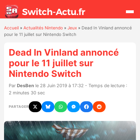
Accueil
»
Actualités Nintendo
»
Jeux
»
Dead In Vinland annoncé
Rechercher
pour le 11 juillet sur Nintendo Switch
Dead In Vinland annoncé
Actualités
pour le 11 juillet sur
Nintendo Switch
Jeux
Par
DesBen
le 28 Juin 2019 à 17:32 - Temps de lecture :
Hardware
2 minutes 30 sec
Mises à jour
PARTAGER
Chiffres de ventes
Rumeurs