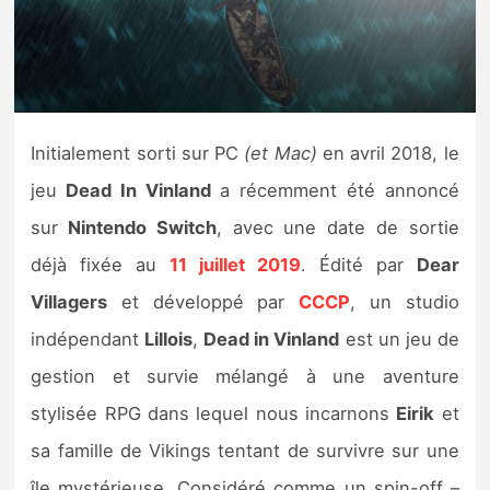
Nintendo Direct
Tests et previews
Initialement sorti sur PC
(et Mac)
en avril 2018, le
Tests de jeux
jeu
Dead In Vinland
a récemment été annoncé
Tests d’accessoires
sur
Nintendo Switch
, avec une date de sortie
déjà fixée au
11 juillet 2019
. Édité par
Dear
Autres tests
Villagers
et développé par
CCCP
, un studio
Previews
indépendant
Lillois
,
Dead in Vinland
est un jeu de
gestion et survie mélangé à une aventure
Précommandes
stylisée RPG dans lequel nous incarnons
Eirik
et
Précommandes jeux Switch 2
sa famille de Vikings tentant de survivre sur une
île mystérieuse. Considéré comme un spin-off –