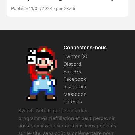
Publié le 11/04/2024
·
par Skadi
Connectons-nous
Twitter (X)
Discord
BlueSky
Facebook
Instagram
Mastodon
Threads
Switch-Actu.fr participe à des
programmes d’affiliation et peut percevoir
une commission sur certains liens présents
sur le site, sans coût supplémentaire pour