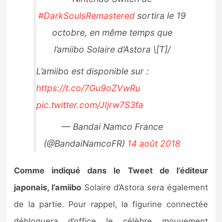
#DarkSoulsRemastered
sortira le 19
octobre, en même temps que
l’amiibo Solaire d’Astora \[T]/
L’amiibo est disponible sur :
https://t.co/7Gu9oZVwRu
pic.twitter.com/JIjrw7S3fa
— Bandai Namco France
(@BandaiNamcoFR)
14 août 2018
Comme indiqué dans le Tweet de l’éditeur
japonais, l’amiibo
Solaire d’Astora sera également
de la partie. Pour rappel, la figurine connectée
débloquera d’office le célèbre mouvement