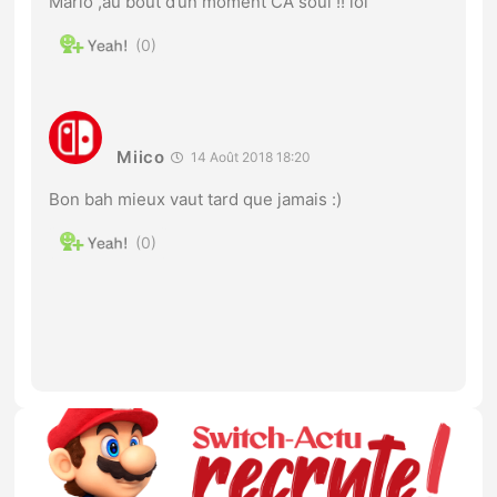
Mario ,au bout d’un moment CA soul !! lol
0
Miico
14 Août 2018 18:20
Bon bah mieux vaut tard que jamais :)
0