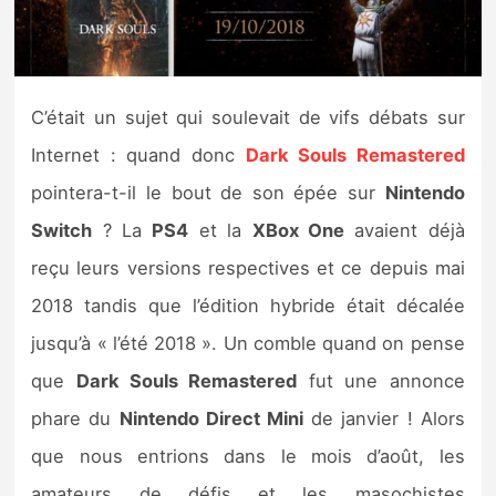
Nintendo Direct
Tests et previews
C’était un sujet qui soulevait de vifs débats sur
Internet : quand donc
Dark Souls Remastered
Tests de jeux
pointera-t-il le bout de son épée sur
Nintendo
Tests d’accessoires
Switch
? La
PS4
et la
XBox One
avaient déjà
reçu leurs versions respectives et ce depuis mai
Autres tests
2018 tandis que l’édition hybride était décalée
Previews
jusqu’à « l’été 2018 ». Un comble quand on pense
que
Dark Souls Remastered
fut une annonce
Précommandes
phare du
Nintendo Direct Mini
de janvier ! Alors
Précommandes jeux Switch 2
que nous entrions dans le mois d’août, les
amateurs de défis et les masochistes