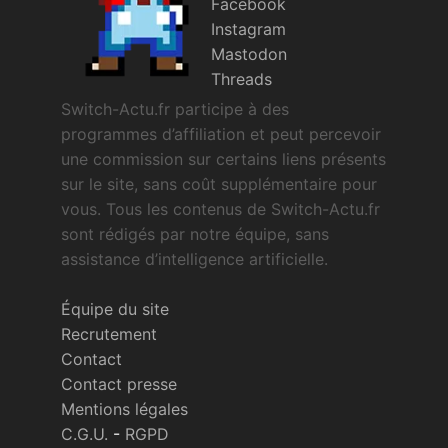
Facebook
Instagram
Mastodon
Threads
Switch-Actu.fr participe à des
programmes d’affiliation et peut percevoir
une commission sur certains liens présents
sur le site, sans coût supplémentaire pour
vous. Tous les contenus de Switch-Actu.fr
sont rédigés par notre équipe, sans
assistance d’intelligence artificielle.
Équipe du site
Recrutement
Contact
Contact presse
Mentions légales
C.G.U.
-
RGPD