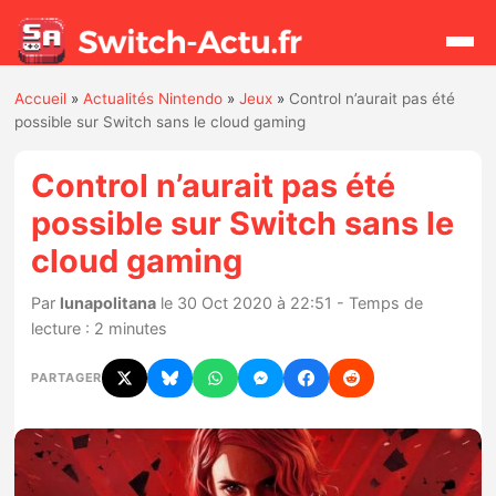
Accueil
»
Actualités Nintendo
»
Jeux
»
Control n’aurait pas été
Rechercher
possible sur Switch sans le cloud gaming
Control n’aurait pas été
Actualités
possible sur Switch sans le
cloud gaming
Jeux
Par
lunapolitana
le 30 Oct 2020 à 22:51 - Temps de
Hardware
lecture : 2 minutes
Mises à jour
PARTAGER
Chiffres de ventes
Rumeurs