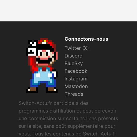
Connectons-nous
Twitter (X)
Discord
BlueSky
Facebook
Instagram
Mastodon
Threads
Switch-Actu.fr participe à des
programmes d’affiliation et peut percevoir
une commission sur certains liens présents
sur le site, sans coût supplémentaire pour
vous. Tous les contenus de Switch-Actu.fr