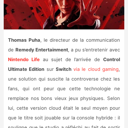
Nintendo Direct
Tests et previews
Thomas Puha
, le directeur de la communication
Tests de jeux
de
Remedy Entertainment
, a pu s’entretenir avec
Tests d’accessoires
Nintendo Life
au sujet de l’arrivée de
Control
Ultimate Edition
sur
Switch
via le cloud gaming
,
Autres tests
une solution qui suscite la controverse chez les
Previews
fans, qui ont peur que cette technologie ne
remplace nos bons vieux jeux physiques. Selon
Précommandes
lui, cette version cloud était le seul moyen pour
Précommandes jeux Switch 2
que le titre soit jouable sur la console hybride : il
souligne que le studio a réfléchi au fait de sortir