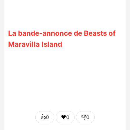
La bande-annonce de Beasts of
Maravilla Island
👍
❤️
👎
0
0
0