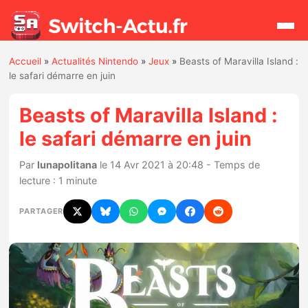
Accueil
»
Actualités Nintendo
»
Jeux
»
Beasts of Maravilla Island :
Rechercher
le safari démarre en juin
Beasts of Maravilla Island :
Actualités
le safari démarre en juin
Jeux
Par
lunapolitana
le 14 Avr 2021 à 20:48 - Temps de
lecture : 1 minute
Hardware
PARTAGER
Mises à jour
Chiffres de ventes
Rumeurs