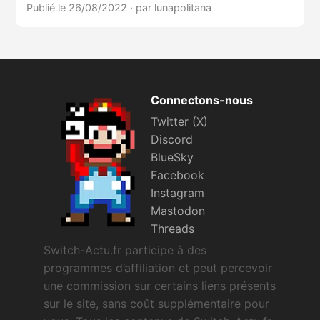
Publié le 26/08/2022
·
par lunapolitana
Connectons-nous
Twitter (X)
Discord
BlueSky
Facebook
Instagram
Mastodon
Threads
Switch-Actu.fr participe à des
programmes d’affiliation et peut percevoir
une commission sur certains liens présents
sur le site, sans coût supplémentaire pour