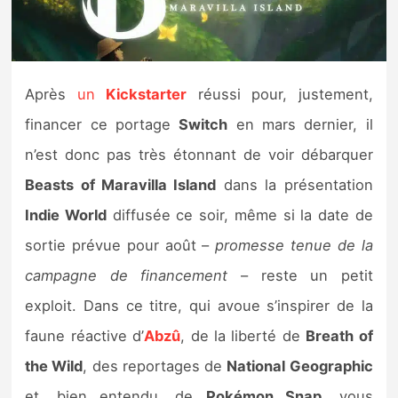
Nintendo Direct
Tests et previews
Après
un
Kickstarter
réussi pour, justement,
financer ce portage
Switch
en mars dernier, il
Tests de jeux
n’est donc pas très étonnant de voir débarquer
Tests d’accessoires
Beasts of Maravilla Island
dans la présentation
Indie World
diffusée ce soir, même si la date de
Autres tests
sortie prévue pour août –
promesse tenue de la
Previews
campagne de financement
– reste un petit
exploit. Dans ce titre, qui avoue s’inspirer de la
Précommandes
faune réactive d’
Abzû
, de la liberté de
Breath of
Précommandes jeux Switch 2
the Wild
, des reportages de
National Geographic
et, bien entendu, de
Pokémon Snap
, vous