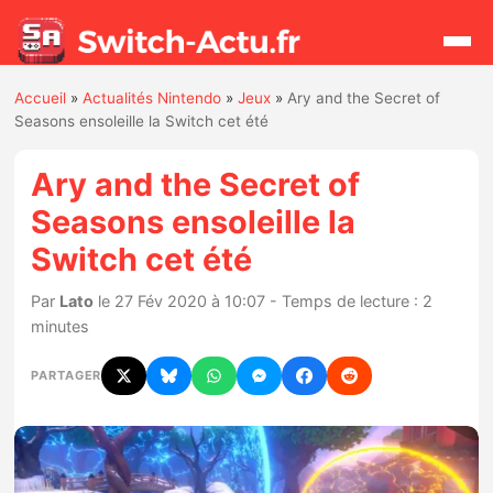
Accueil
»
Actualités Nintendo
»
Jeux
»
Ary and the Secret of
Rechercher
Seasons ensoleille la Switch cet été
Ary and the Secret of
Actualités
Seasons ensoleille la
Switch cet été
Jeux
Par
Lato
le 27 Fév 2020 à 10:07 - Temps de lecture : 2
Hardware
minutes
Mises à jour
PARTAGER
Chiffres de ventes
Rumeurs