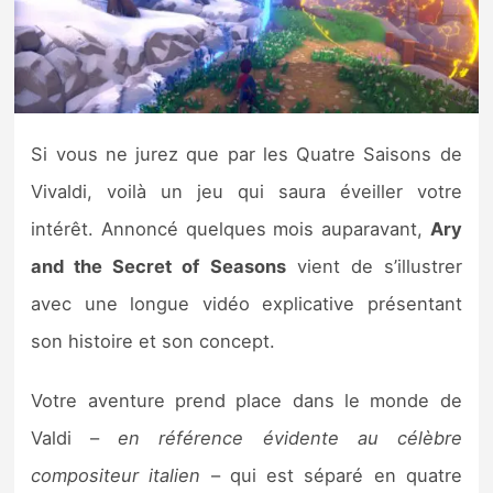
Nintendo Direct
Tests et previews
Si vous ne jurez que par les Quatre Saisons de
Tests de jeux
Vivaldi, voilà un jeu qui saura éveiller votre
Tests d’accessoires
intérêt. Annoncé quelques mois auparavant,
Ary
and the Secret of Seasons
vient de s’illustrer
Autres tests
avec une longue vidéo explicative présentant
Previews
son histoire et son concept.
Précommandes
Votre aventure prend place dans le monde de
Valdi –
en référence évidente au célèbre
Précommandes jeux Switch 2
compositeur italien
– qui est séparé en quatre