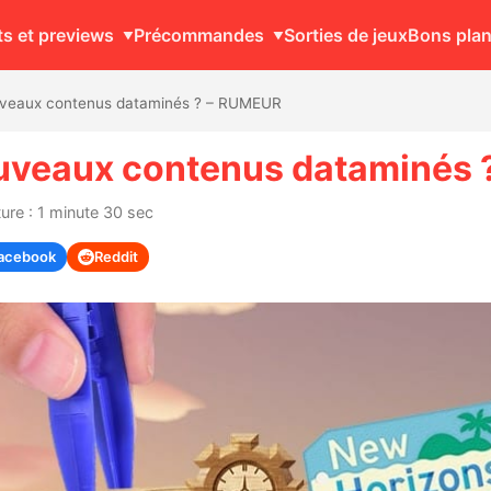
ts et previews
Précommandes
Sorties de jeux
Bons pla
ouveaux contenus dataminés ? – RUMEUR
ouveaux contenus dataminés
ure : 1 minute 30 sec
acebook
Reddit