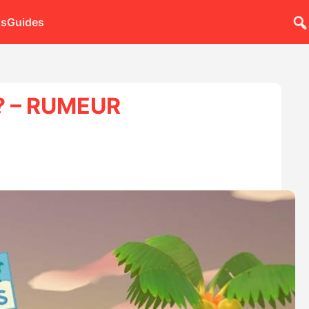
ns
Guides
 ? – RUMEUR