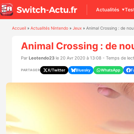
Actualités
Tes
Accueil
»
Actualités Nintendo
»
Jeux
»
Animal Crossing : de n
Animal Crossing : de n
Par
Leotendo23
le 20 Avr 2020 à 13:08 - Temps de lect
X/Twitter
Bluesky
WhatsApp
F
PARTAGER