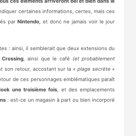
 tous ces éléments arriveront bel et bien dans le
ndiquer certaines informations, certes, mais ces
nés par
Nintendo,
et donc ne jamais voir le jour
tes : ainsi, il semblerait que deux extensions du
 Crossing
, ainsi que le café
(et probablement
t son retour, accostant sur la
« plage secrète »
 retour de ces personnages emblématiques paraît
Nook une troisième fois
, et des emplacements
ons
: est-ce un magasin à part ou bien incorporé