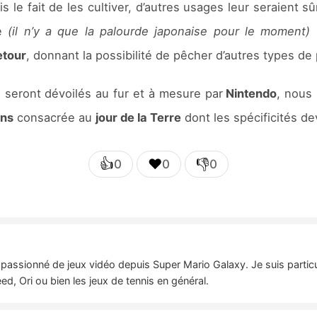
 le fait de les cultiver, d’autres usages leur seraient s
ie
(il n’y a que la palourde japonaise pour le moment)
p
etour
, donnant la possibilité de pêcher d’autres types d
 seront dévoilés au fur et à mesure par
Nintendo
, nous
ons
consacrée au
jour de la Terre
dont les spécificités de
👍
❤️
👎
0
0
0
passionné de jeux vidéo depuis Super Mario Galaxy. Je suis particu
, Ori ou bien les jeux de tennis en général.