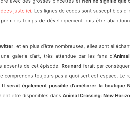
ndre avec des grosses pincettes et
rien ne signifie que
dées juste ici
. Les lignes de codes sont susceptibles d’i
es premiers temps de développement puis être abandon
witter
, et en plus d’être nombreuses, elles sont alléchan
une galerie d’art, très attendue par les fans d’
Animal
ds absents de cet épisode.
Rounard
ferait par conséquen
us ne comprenons toujours pas à quoi sert cet espace. Le
.
Il serait également possible d’améliorer la boutique 
aient être disponibles dans
Animal Crossing: New Horiz