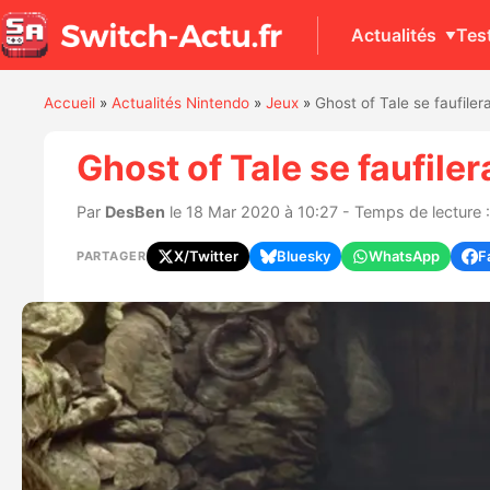
Actualités
Tes
Accueil
»
Actualités Nintendo
»
Jeux
»
Ghost of Tale se faufile
Ghost of Tale se faufile
Par
DesBen
le 18 Mar 2020 à 10:27 - Temps de lecture :
X/Twitter
Bluesky
WhatsApp
F
PARTAGER