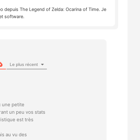
déo depuis The Legend of Zelda: Ocarina of Time. Je
et software.
Le plus récent
c une petite
ant un peu vos stats
istique est très
ais au vu des