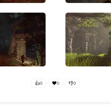
👍
❤️
👎
0
0
0