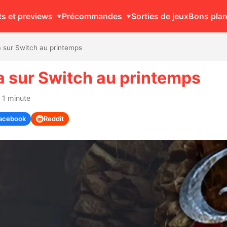
ts et previews
Précommandes
Sorties de jeux
Bons pla
ra sur Switch au printemps
ra sur Switch au printemps
 1 minute
acebook
Reddit