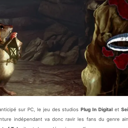
nticipé sur PC, le jeu des studios
Plug In Digital
et
Se
enture indépendant va donc ravir les fans du genre ain