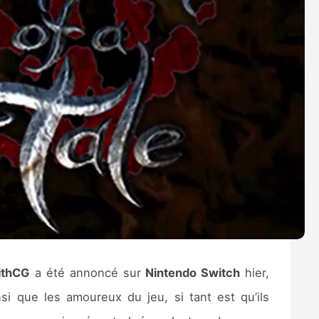
ithCG
a été annoncé sur
Nintendo Switch
hier,
si que les amoureux du jeu, si tant est qu’ils