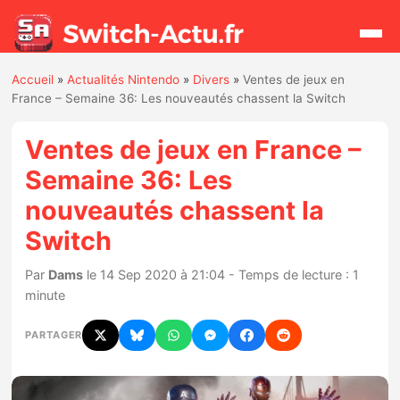
Accueil
»
Actualités Nintendo
»
Divers
»
Ventes de jeux en
Rechercher
France – Semaine 36: Les nouveautés chassent la Switch
Ventes de jeux en France –
Actualités
Semaine 36: Les
nouveautés chassent la
Jeux
Switch
Hardware
Par
Dams
le 14 Sep 2020 à 21:04 - Temps de lecture : 1
minute
Mises à jour
PARTAGER
Chiffres de ventes
Rumeurs