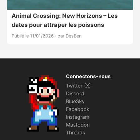
Animal Crossing: New Horizons – Les
dates pour attraper les poissons
Publié le 11/01/2026
·
par DesBen
Connectons-nous
Twitter (X)
Discord
BlueSky
Facebook
Instagram
Mastodon
Threads