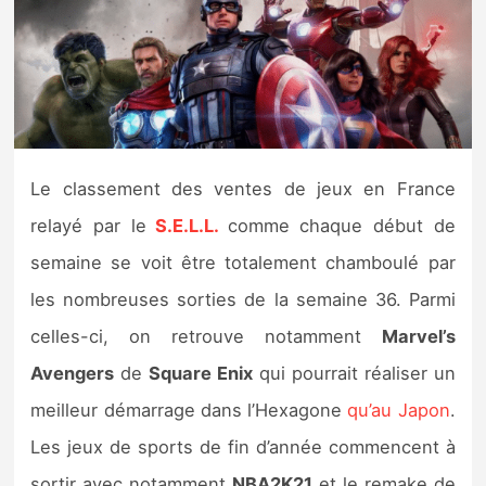
Nintendo Direct
Tests et previews
Tests de jeux
Le classement des ventes de jeux en France
Tests d’accessoires
relayé par le
S.E.L.L.
comme chaque début de
semaine se voit être totalement chamboulé par
Autres tests
les nombreuses sorties de la semaine 36. Parmi
Previews
celles-ci, on retrouve notamment
Marvel’s
Avengers
de
Square Enix
qui pourrait réaliser un
Précommandes
meilleur démarrage dans l’Hexagone
qu’au Japon
.
Précommandes jeux Switch 2
Les jeux de sports de fin d’année commencent à
sortir avec notamment
NBA2K21
et le remake de