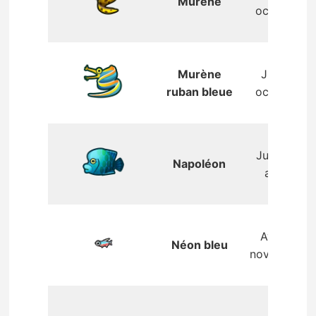
Murène
octobre
Murène
Juin –
ruban bleue
octobre
Juillet –
Napoléon
août
Avril –
Néon bleu
novembre