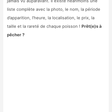
jamais vu auparavant. Il existe néanmoins une
Sorties de jeux
liste complète avec la photo, le nom, la période
d’apparition, l’heure, la localisation, le prix, la
Bons plans
taille et la rareté de chaque poisson !
Prêt(e)s à
pêcher ?
Guides