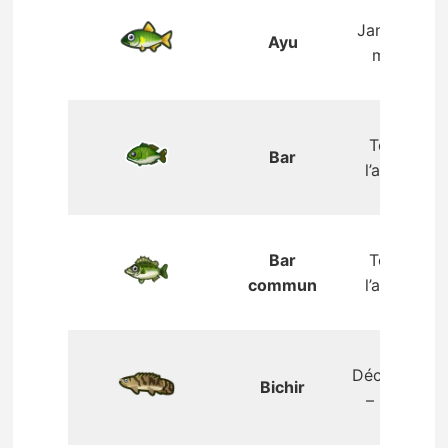
Janvier –
Ayu
mars
Toute
Bar
l’année
Bar
Toute
commun
l’année
Décembre
Bichir
– mars