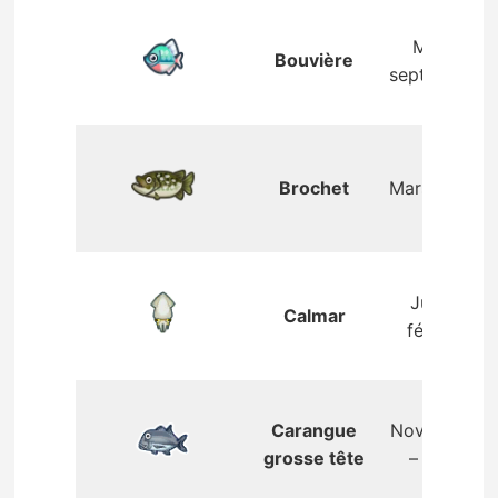
Mai –
Bouvière
septembre
Brochet
Mars – juin
Juin –
Calmar
février
Carangue
Novembre
grosse tête
– avril