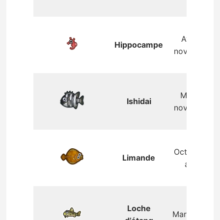
Avril –
Hippocampe
novembre
Mars –
Ishidai
novembre
Octobre –
Limande
avril
Loche
Mars – mai