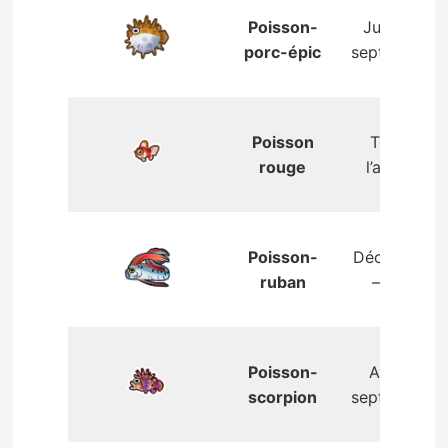
Poisson-
Juillet –
porc-épic
septembre
Poisson
Toute
rouge
l’année
Poisson-
Décembre
ruban
– mai
Poisson-
Avril –
scorpion
septembre