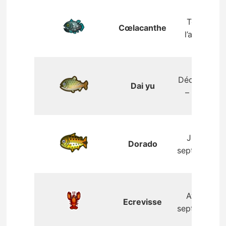
Toute
Cœlacanthe
l’année
Décembre
Dai yu
– mars
Juin –
Dorado
septembre
Avril –
Ecrevisse
septembre