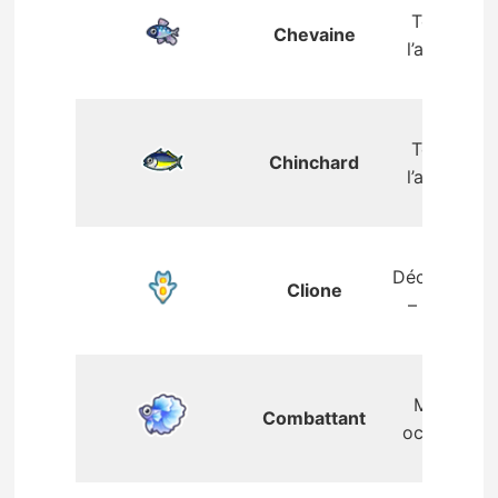
Toute
Chevaine
l’année
Toute
Chinchard
l’année
Décembre
Clione
– mars
Mai –
Combattant
octobre