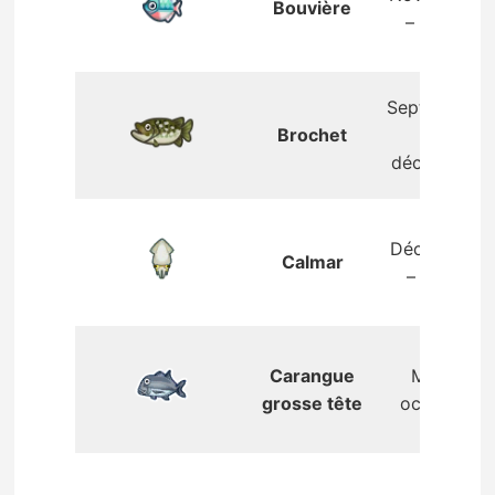
Bouvière
– mars
Septembre
Brochet
–
décembre
Décembre
Calmar
– août
Carangue
Mai –
grosse tête
octobre