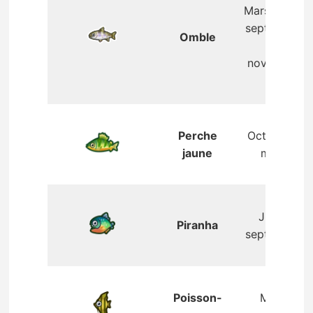
Mars – juin,
septembre
Omble
–
novembre
Perche
Octobre –
jaune
mars
Juin –
Piranha
septembre
Poisson-
Mai –