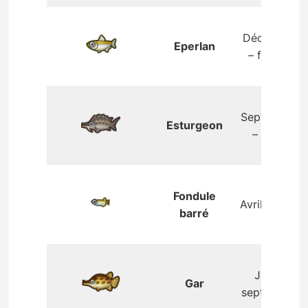
Décembre
Eperlan
– février
Septembre
Esturgeon
– mars
Fondule
Avril – août
barré
Juin –
Gar
septembre