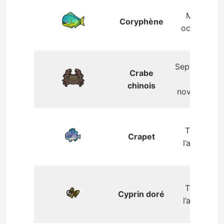
Mai –
Coryphène
octobre
Septembre
Crabe
–
chinois
novembre
Toute
Crapet
l’année
Toute
Cyprin doré
l’année