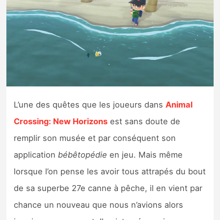
Nintendo Direct
Tests et previews
Tests de jeux
Tests d’accessoires
L’une des quêtes que les joueurs dans
Animal
Crossing: New Horizons
est sans doute de
Autres tests
remplir son musée et par conséquent son
Previews
application
bébêtopédie
en jeu. Mais même
lorsque l’on pense les avoir tous attrapés du bout
Précommandes
de sa superbe 27e canne à pêche, il en vient par
Précommandes jeux Switch 2
chance un nouveau que nous n’avions alors