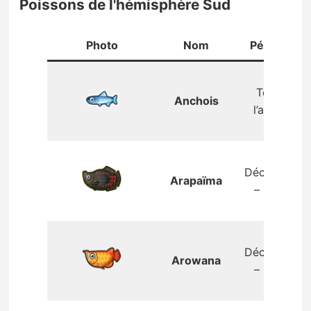
Poissons de l'hémisphère Sud
Photo
Nom
Période
Toute
Anchois
l’année
Décembre
Arapaïma
– mars
Décembre
Arowana
– mars