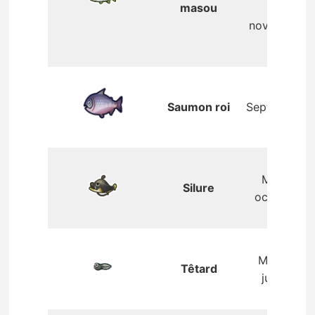
masou
–
novembre
Saumon roi
Septembre
Mai –
Silure
octobre
Mars –
Têtard
juillet