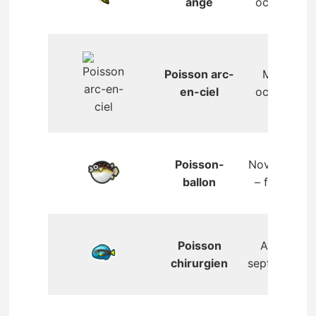
ange
octobre
Poisson arc-
Mai –
en-ciel
octobre
Poisson-
Novembre
ballon
– février
Poisson
Avril –
chirurgien
septembre