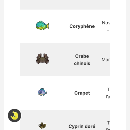
Novembre
Coryphène
– avril
Crabe
Mars – mai
chinois
Toute
Crapet
l’année
Toute
Cyprin doré
l’année