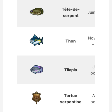
Tête-de-
Juin – août
serpent
Novembre
Thon
– avril
Juin –
Tilapia
octobre
Tortue
Avril –
serpentine
octobre