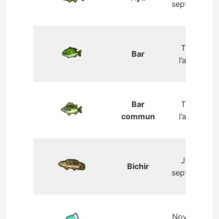
septembre
Toute
Bar
l’année
Bar
Toute
commun
l’année
Juin –
Bichir
septembre
Novembre