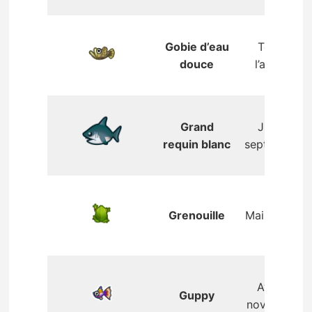
Gobie d’eau
Toute
douce
l’année
Grand
Juin –
requin blanc
septembre
Grenouille
Mai – août
Avril –
Guppy
novembre