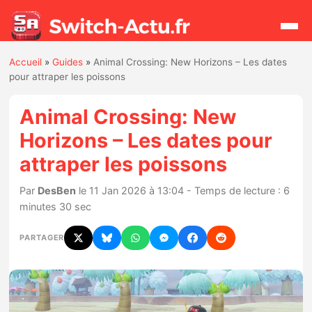
Accueil
»
Guides
»
Animal Crossing: New Horizons – Les dates
Rechercher
pour attraper les poissons
Animal Crossing: New
Actualités
Horizons – Les dates pour
attraper les poissons
Jeux
Par
DesBen
le 11 Jan 2026 à 13:04 - Temps de lecture : 6
Hardware
minutes 30 sec
Mises à jour
PARTAGER
Chiffres de ventes
Rumeurs