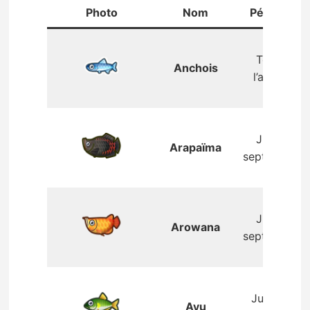
Photo
Nom
Période
Toute
Anchois
l’année
Juin –
Arapaïma
septembre
Juin –
Arowana
septembre
Juillet –
Ayu