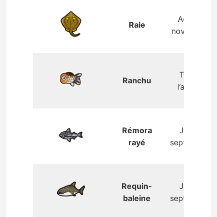
Août –
Raie
novembre
Toute
Ranchu
l’année
Rémora
Juin –
rayé
septembre
Requin-
Juin –
baleine
septembre