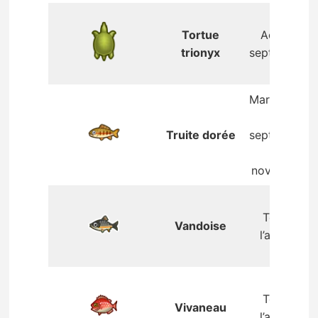
Tortue
Août –
trionyx
septembre
Mars – mai
/
Truite dorée
septembre
–
novembre
Toute
Vandoise
l’année
Toute
Vivaneau
l’année