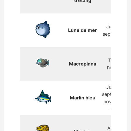
d’étang
Juillet –
Lune de mer
septembre
Toute
Macropinna
l’année
Juillet –
septembre,
Marlin bleu
novembre
– avril
Août –