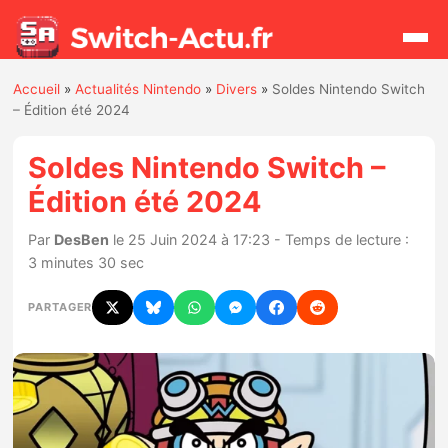
Accueil
»
Actualités Nintendo
»
Divers
»
Soldes Nintendo Switch
Rechercher
– Édition été 2024
Soldes Nintendo Switch –
Actualités
Édition été 2024
Jeux
Par
DesBen
le 25 Juin 2024 à 17:23 - Temps de lecture :
3 minutes 30 sec
Hardware
PARTAGER
Mises à jour
Chiffres de ventes
Rumeurs