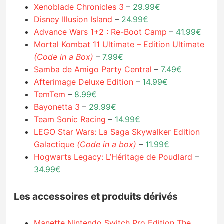
Xenoblade Chronicles 3
–
29.99€
Disney Illusion Island
–
24.99€
Advance Wars 1+2 : Re-Boot Camp
–
41.99€
Mortal Kombat 11 Ultimate – Edition Ultimate
(Code in a Box)
–
7.99€
Samba de Amigo Party Central
–
7.49€
Afterimage Deluxe Edition
–
14.99€
TemTem
–
8.99€
Bayonetta 3
–
29.99€
Team Sonic Racing
–
14.99€
LEGO Star Wars: La Saga Skywalker Edition
Galactique
(Code in a box)
–
11.99€
Hogwarts Legacy: L’Héritage de Poudlard
–
34.99€
Les accessoires et produits dérivés
Manette Nintendo Switch Pro Edition The