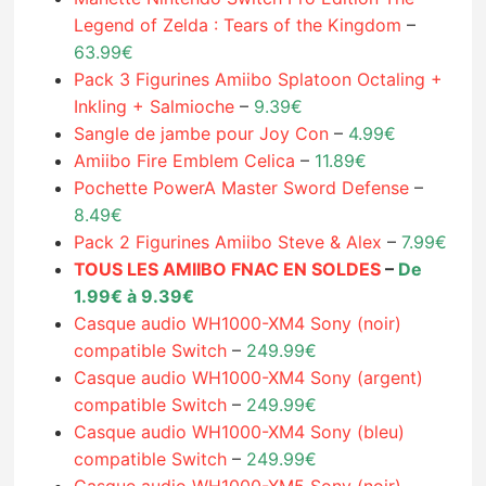
Legend of Zelda : Tears of the Kingdom
–
63.99€
Pack 3 Figurines Amiibo Splatoon Octaling +
Inkling + Salmioche
–
9.39€
Sangle de jambe pour Joy Con
–
4.99€
Amiibo Fire Emblem Celica
–
11.89€
Pochette PowerA Master Sword Defense
–
8.49€
Pack 2 Figurines Amiibo Steve & Alex
–
7.99€
TOUS LES AMIIBO FNAC EN SOLDES
–
De
1.99€ à 9.39€
Casque audio WH1000-XM4 Sony (noir)
compatible Switch
–
249.99€
Casque audio WH1000-XM4 Sony (argent)
compatible Switch
–
249.99€
Casque audio WH1000-XM4 Sony (bleu)
compatible Switch
–
249.99€
Casque audio WH1000-XM5 Sony (noir)