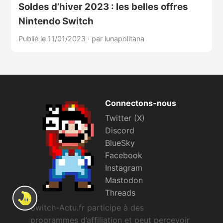
Soldes d’hiver 2023 : les belles offres
Nintendo Switch
Publié le 11/01/2023
·
par lunapolitana
Connectons-nous
Twitter (X)
Discord
BlueSky
Facebook
Instagram
Mastodon
Threads
Switch-Actu.fr participe à des
programmes d’affiliation et peut percevoir