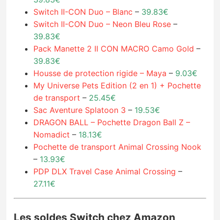
Switch II-CON Duo – Blanc
–
39.83€
Switch II-CON Duo – Neon Bleu Rose
–
39.83€
Pack Manette 2 II CON MACRO Camo Gold
–
39.83€
Housse de protection rigide – Maya
–
9.03€
My Universe Pets Edition (2 en 1) + Pochette
de transport
–
25.45€
Sac Aventure Splatoon 3
–
19.53€
DRAGON BALL – Pochette Dragon Ball Z –
Nomadict
–
18.13€
Pochette de transport Animal Crossing Nook
–
13.93€
PDP DLX Travel Case Animal Crossing
–
27.11€
Les soldes Switch chez Amazon