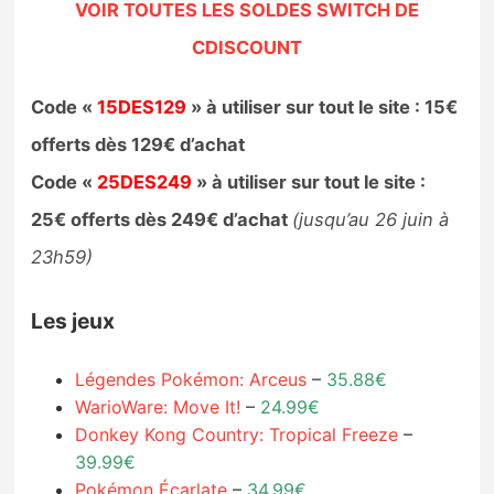
VOIR TOUTES LES SOLDES SWITCH DE
CDISCOUNT
Code «
15DES129
» à utiliser sur tout le site : 15€
offerts dès 129€ d’achat
Code «
25DES249
» à utiliser sur tout le site :
25€ offerts dès 249€ d’achat
(jusqu’au 26 juin à
23h59)
Les jeux
Légendes Pokémon: Arceus
–
35.88€
WarioWare: Move It!
–
24.99€
Donkey Kong Country: Tropical Freeze
–
39.99€
Pokémon Écarlate
–
34.99€