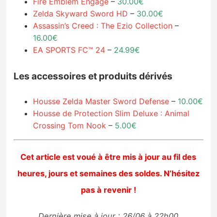
Fire Emblem Engage
–
30.00€
Zelda Skyward Sword HD
–
30.00€
Assassin’s Creed : The Ezio Collection
–
16.00€
EA SPORTS FC™ 24
–
24.99€
Les accessoires et produits dérivés
Housse Zelda Master Sword Defense
–
10.00€
Housse de Protection Slim Deluxe : Animal
Crossing Tom Nook
–
5.00€
Cet article est voué à être mis à jour au fil des
heures, jours et semaines des soldes. N’hésitez
pas à revenir !
Dernière mise à jour : 26/06 à 22h00