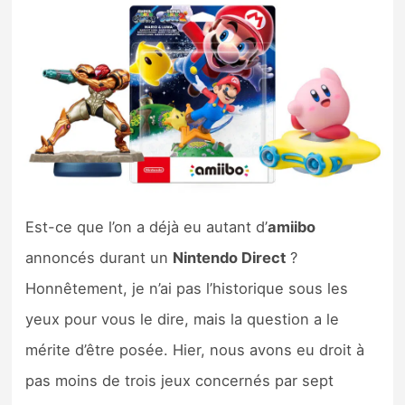
Nintendo Direct
Tests et previews
Tests de jeux
Tests d’accessoires
Autres tests
Est-ce que l’on a déjà eu autant d’
amiibo
annoncés durant un
Nintendo Direct
?
Previews
Honnêtement, je n’ai pas l’historique sous les
yeux pour vous le dire, mais la question a le
Précommandes
mérite d’être posée. Hier, nous avons eu droit à
Précommandes jeux Switch 2
pas moins de trois jeux concernés par sept