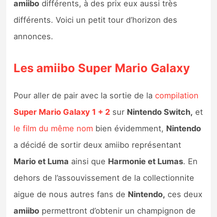
amiibo
différents, à des prix eux aussi très
Sorties de jeux
différents. Voici un petit tour d’horizon des
annonces.
Bons plans
Les amiibo Super Mario Galaxy
Guides
Pour aller de pair avec la sortie de la
compilation
Super Mario Galaxy 1 + 2
sur
Nintendo Switch,
et
le film du même nom
bien évidemment,
Nintendo
a décidé de sortir deux amiibo représentant
Mario et Luma
ainsi que
Harmonie et Lumas
. En
dehors de l’assouvissement de la collectionnite
aigue de nous autres fans de
Nintendo,
ces deux
amiibo
permettront d’obtenir un champignon de