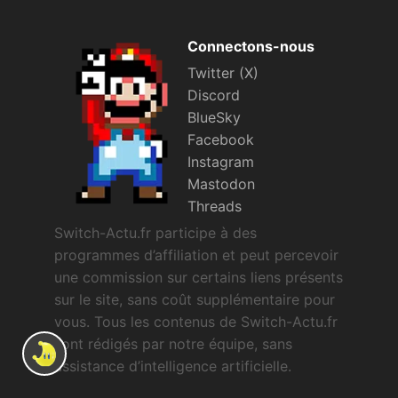
Connectons-nous
Twitter (X)
Discord
BlueSky
Facebook
Instagram
Mastodon
Threads
Switch-Actu.fr participe à des
programmes d’affiliation et peut percevoir
une commission sur certains liens présents
sur le site, sans coût supplémentaire pour
vous. Tous les contenus de Switch-Actu.fr
sont rédigés par notre équipe, sans
assistance d’intelligence artificielle.