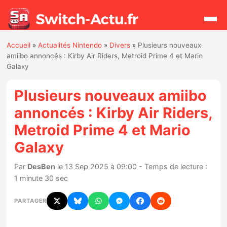
Accueil
»
Actualités Nintendo
»
Divers
»
Plusieurs nouveaux
Rechercher
amiibo annoncés : Kirby Air Riders, Metroid Prime 4 et Mario
Galaxy
Actualités
Plusieurs nouveaux amiibo
annoncés : Kirby Air Riders,
Jeux
Metroid Prime 4 et Mario
Galaxy
Hardware
Par
DesBen
le 13 Sep 2025 à 09:00 - Temps de lecture :
Mises à jour
1 minute 30 sec
Chiffres de ventes
PARTAGER
Rumeurs