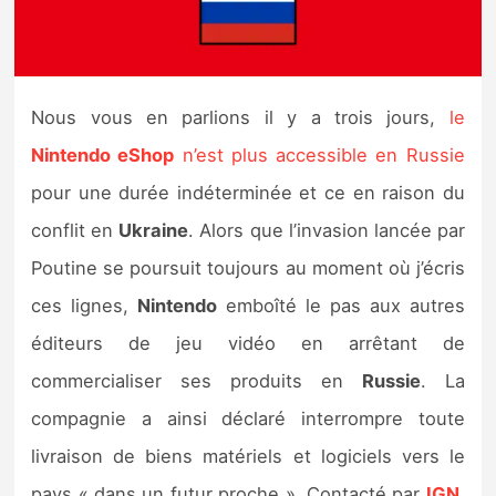
Nintendo Direct
Tests et previews
Nous vous en parlions il y a trois jours,
le
Nintendo eShop
n’est plus accessible en Russie
Tests de jeux
pour une durée indéterminée et ce en raison du
Tests d’accessoires
conflit en
Ukraine
. Alors que l’invasion lancée par
Poutine se poursuit toujours au moment où j’écris
Autres tests
ces lignes,
Nintendo
emboîté le pas aux autres
Previews
éditeurs de jeu vidéo en arrêtant de
commercialiser ses produits en
Russie
. La
Précommandes
compagnie a ainsi déclaré interrompre toute
Précommandes jeux Switch 2
livraison de biens matériels et logiciels vers le
pays « dans un futur proche ». Contacté par
IGN
,