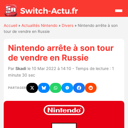
Accueil
»
Actualités Nintendo
»
Divers
»
Nintendo arrête à son
Rechercher
tour de vendre en Russie
Nintendo arrête à son tour
Actualités
de vendre en Russie
Jeux
Par
Skadi
le 10 Mar 2022 à 14:10 - Temps de lecture : 1
minute 30 sec
Hardware
PARTAGER
Mises à jour
Chiffres de ventes
Rumeurs