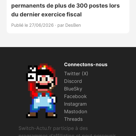
permanents de plus de 300 postes lors
du dernier exercice fiscal
Publié le 27/06/2026
·
par DesBen
Connectons-nous
Twitter (X)
Discord
BlueSky
Facebook
Instagram
Mastodon
Threads
Switch-Actu.fr participe à des
programmes d’affiliation et peut percevoir