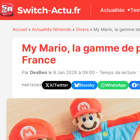
Actualités
Tes
Accueil
»
Actualités Nintendo
»
Divers
»
My Mario, la gamme de 
My Mario, la gamme de pr
France
Par
DesBen
le 9 Jan 2026 à 09:00 - Temps de lecture : 
X/Twitter
Bluesky
WhatsApp
F
PARTAGER