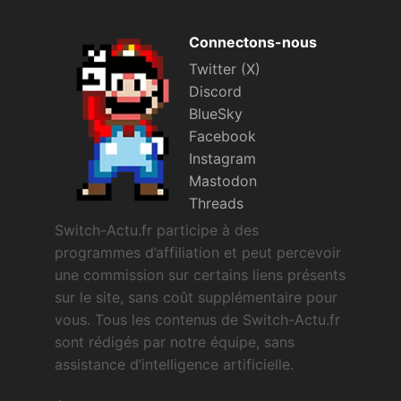
Connectons-nous
Twitter (X)
Discord
BlueSky
Facebook
Instagram
Mastodon
Threads
Switch-Actu.fr participe à des
programmes d’affiliation et peut percevoir
une commission sur certains liens présents
sur le site, sans coût supplémentaire pour
vous. Tous les contenus de Switch-Actu.fr
sont rédigés par notre équipe, sans
assistance d’intelligence artificielle.