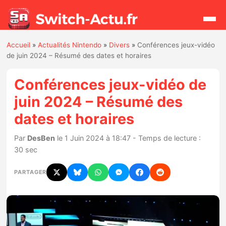
Accueil
»
Actualités Nintendo
»
Divers
»
Conférences jeux-vidéo
Rechercher
de juin 2024 – Résumé des dates et horaires
Conférences jeux-vidéo de
Actualités
juin 2024 – Résumé des
dates et horaires
Jeux
Par
DesBen
le 1 Juin 2024 à 18:47 - Temps de lecture :
Hardware
30 sec
Mises à jour
PARTAGER
Chiffres de ventes
Rumeurs