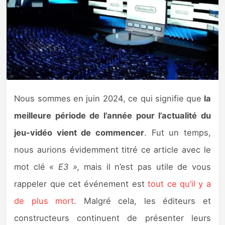
Nintendo Direct
Tests et previews
Tests de jeux
Nous sommes en juin 2024, ce qui signifie que
la
Tests d’accessoires
meilleure période de l’année pour l’actualité du
Autres tests
jeu-vidéo vient de commencer
. Fut un temps,
nous aurions évidemment titré ce article avec le
Previews
mot clé
« E3 »,
mais il n’est pas utile de vous
Précommandes
rappeler que cet événement est
tout ce qu’il y a
de plus mort
. Malgré cela, les éditeurs et
Précommandes jeux Switch 2
constructeurs continuent de présenter leurs