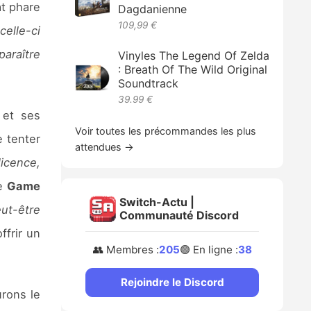
t phare
Dagdanienne
109,99 €
celle-ci
paraître
Vinyles The Legend Of Zelda
: Breath Of The Wild Original
Soundtrack
39.99 €
et ses
Voir toutes les précommandes les plus
e tenter
attendues →
licence,
de
Game
Switch-Actu |
ut-être
Communauté Discord
ffrir un
👥 Membres :
205
🟢 En ligne :
38
Rejoindre le Discord
urons le