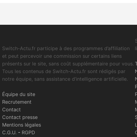
Switch-Actu.fr participe à des programmes d’affiliation
et peut percevoir une commission sur certains liens
présents sur le site, sans coût supplémentaire pour vous.
Tous les contenus de Switch-Actu.fr sont rédigés par
notre équipe, sans assistance d’intelligence artificielle.
Équipe du site
Recrutement
Contact
Contact presse
Mentions légales
C.G.U.
-
RGPD