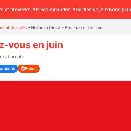
ts et previews
Précommandes
Sorties de jeux
Bons pla
ates et résumés
»
Nintendo Direct – Rendez-vous en juin
z-vous en juin
e : 1 minute
acebook
Reddit