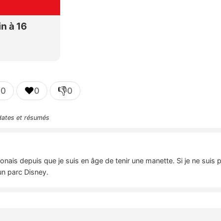

❤️
👎
0
0
0
 dates et résumés
nais depuis que je suis en âge de tenir une manette. Si je ne suis 
un parc Disney.