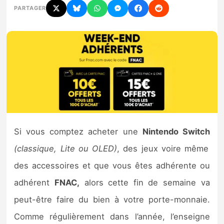
PARTAGER
Nintendo Direct
Tests et previews
Tests de jeux
Tests d’accessoires
Autres tests
Si vous comptez acheter une
Nintendo Switch
(classique, Lite ou OLED)
, des jeux voire même
Previews
des accessoires et que vous êtes adhérente ou
Précommandes
adhérent
FNAC,
alors cette fin de semaine va
peut-être faire du bien à votre porte-monnaie.
Précommandes jeux Switch 2
Comme régulièrement dans l’année, l’enseigne