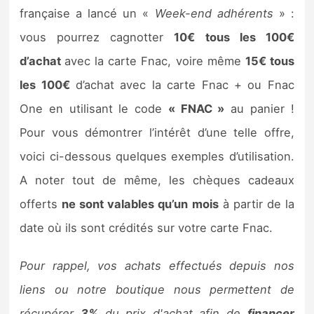
Sorties de jeux
française a lancé un «
Week-end adhérents
» :
vous pourrez cagnotter
10€ tous les 100€
Bons plans
d’achat
avec la carte Fnac, voire même
15€ tous
les 100€
d’achat avec la carte Fnac + ou Fnac
Guides
One en utilisant le code
« FNAC »
au panier !
Pour vous démontrer l’intérêt d’une telle offre,
voici ci-dessous quelques exemples d’utilisation.
A noter tout de même, les chèques cadeaux
offerts
ne sont valables qu’un mois
à partir de la
date où ils sont crédités sur votre carte Fnac.
Pour rappel, vos achats effectués depuis nos
liens ou notre boutique nous permettent de
récupérer
3%
du prix d'achat afin de
financer