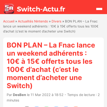
Accueil
»
Actualités Nintendo
»
Divers
»
BON PLAN – La Fnac
Rechercher
lance un weekend adhérents : 10€ à 15€ offerts tous les 100€
d’achat (c’est le moment d’acheter une Switch)
Actualités
BON PLAN – La Fnac lance
un weekend adhérents :
Jeux
10€ à 15€ offerts tous les
100€ d’achat (c’est le
Hardware
moment d’acheter une
Mises à jour
Switch)
Chiffres de ventes
Par
DesBen
le 11 Mar 2022 à 18:52 - Temps de lecture : 2
minutes
Rumeurs