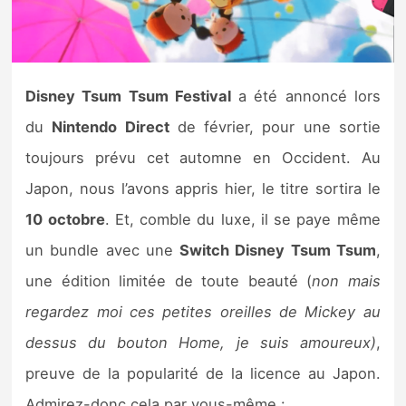
Nintendo Direct
Tests et previews
Disney Tsum Tsum Festival
a été annoncé lors
du
Nintendo Direct
de février, pour une sortie
Tests de jeux
toujours prévu cet automne en Occident. Au
Tests d’accessoires
Japon, nous l’avons appris hier, le titre sortira le
10 octobre
. Et, comble du luxe, il se paye même
Autres tests
un bundle avec une
Switch Disney Tsum Tsum
,
Previews
une édition limitée de toute beauté (
non mais
regardez moi ces petites oreilles de Mickey au
Précommandes
dessus du bouton Home, je suis amoureux)
,
Précommandes jeux Switch 2
preuve de la popularité de la licence au Japon.
Admirez-donc cela par vous-même :