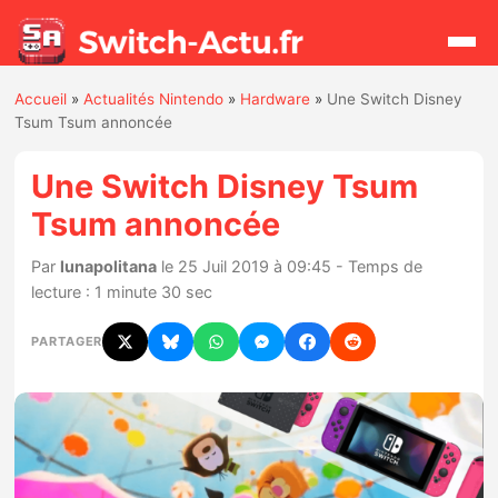
Accueil
»
Actualités Nintendo
»
Hardware
»
Une Switch Disney
Rechercher
Tsum Tsum annoncée
Une Switch Disney Tsum
Actualités
Tsum annoncée
Jeux
Par
lunapolitana
le 25 Juil 2019 à 09:45 - Temps de
lecture : 1 minute 30 sec
Hardware
PARTAGER
Mises à jour
Chiffres de ventes
Rumeurs