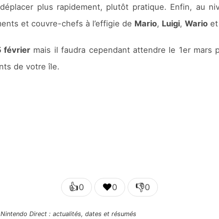
déplacer plus rapidement, plutôt pratique. Enfin, au n
ents et couvre-chefs à l’effigie de
Mario
,
Luigi
,
Wario
e
5 février
mais il faudra cependant attendre le 1er mars 
s de votre île.
👍
❤️
👎
0
0
0
,
Nintendo Direct : actualités, dates et résumés