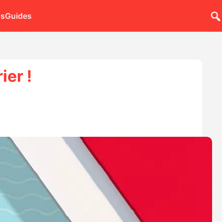
ns
Guides
ier !