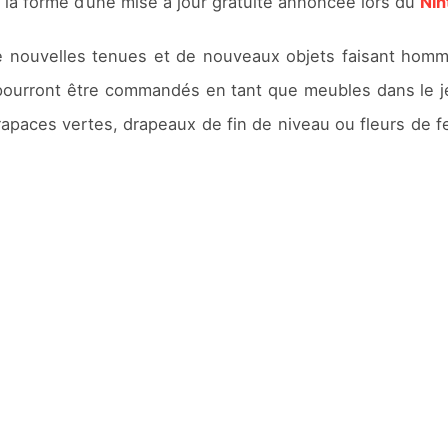
 la forme d’une mise à jour gratuite annoncée lors du
Nin
de nouvelles tenues et de nouveaux objets faisant hom
ourront être commandés en tant que meubles dans le j
paces vertes, drapeaux de fin de niveau ou fleurs de f