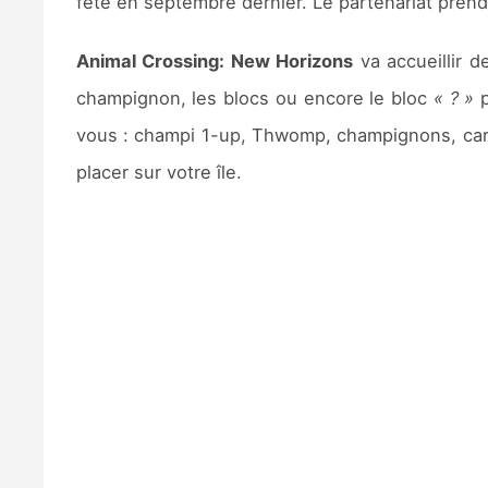
fêté en septembre dernier. Le partenariat prend
Animal Crossing: New Horizons
va accueillir 
champignon, les blocs ou encore le bloc
« ? »
p
vous : champi 1-up, Thwomp, champignons, cara
placer sur votre île.