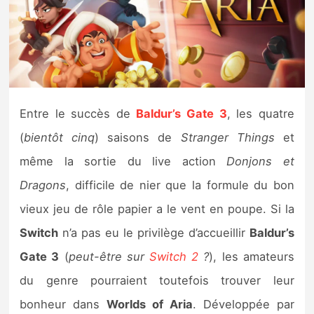
Nintendo Direct
Tests et previews
Tests de jeux
Entre le succès de
Baldur’s Gate 3
, les quatre
(
bientôt cinq
) saisons de
Stranger Things
et
Tests d’accessoires
même la sortie du live action
Donjons et
Autres tests
Dragons
, difficile de nier que la formule du bon
Previews
vieux jeu de rôle papier a le vent en poupe. Si la
Switch
n’a pas eu le privilège d’accueillir
Baldur’s
Précommandes
Gate 3
(
peut-être sur
Switch 2
?
), les amateurs
du genre pourraient toutefois trouver leur
Précommandes jeux Switch 2
bonheur dans
Worlds of Aria
. Développée par