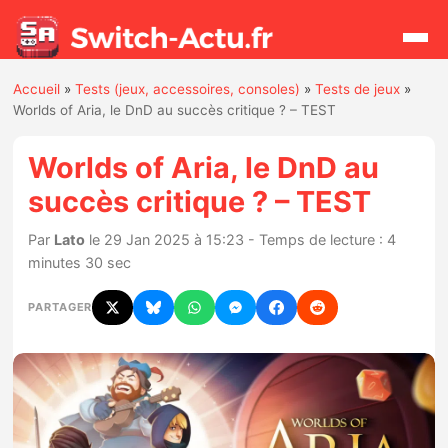
Accueil
»
Tests (jeux, accessoires, consoles)
»
Tests de jeux
»
Rechercher
Worlds of Aria, le DnD au succès critique ? – TEST
Worlds of Aria, le DnD au
Actualités
succès critique ? – TEST
Jeux
Par
Lato
le 29 Jan 2025 à 15:23 - Temps de lecture : 4
minutes 30 sec
Hardware
PARTAGER
Mises à jour
Chiffres de ventes
Rumeurs