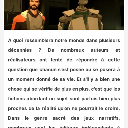
Nintendo Direct
Tests et previews
A quoi ressemblera notre monde dans plusieurs
Tests de jeux
décennies ? De nombreux auteurs et
Tests d’accessoires
réalisateurs ont tenté de répondre à cette
question que chacun s'est posée ou se posera à
Autres tests
un moment donné de sa vie. Et s'il y a bien une
Previews
chose qui se vérifie de plus en plus, c'est que les
fictions abordant ce sujet sont parfois bien plus
Précommandes
proches de la réalité qu'on ne pourrait le croire.
Précommandes jeux Switch 2
Dans le genre sacré des jeux narratifs,
nombreux sont les éditeurs indépendants à