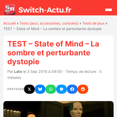
Accueil
»
Tests (jeux, accessoires, consoles)
»
Tests de jeux
»
Rechercher
TEST – State of Mind – La sombre et perturbante dystopie
TEST – State of Mind – La
Actualités
sombre et perturbante
dystopie
Jeux
Par
Lato
le 3 Sep 2018 à 09:00 - Temps de lecture : 5
Hardware
minutes
Mises à jour
PARTAGER
Chiffres de ventes
Rumeurs