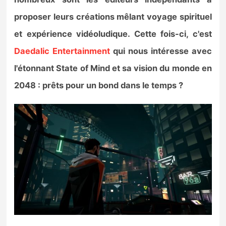
Sorties de jeux
proposer leurs créations mêlant voyage spirituel
et expérience vidéoludique. Cette fois-ci, c'est
Bons plans
Daedalic Entertainment
qui nous intéresse avec
l'étonnant State of Mind et sa vision du monde en
Guides
2048 : prêts pour un bond dans le temps ?