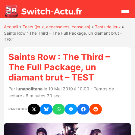
Accueil
»
Tests (jeux, accessoires, consoles)
»
Tests de jeux
»
Rechercher
Saints Row : The Third – The Full Package, un diamant brut –
TEST
Actualités
Saints Row : The Third –
The Full Package, un
Jeux
diamant brut – TEST
Hardware
Par
lunapolitana
le 10 Mai 2019 à 10:00 - Temps de
lecture : 6 minutes 30 sec
Mises à jour
PARTAGER
Chiffres de ventes
Rumeurs