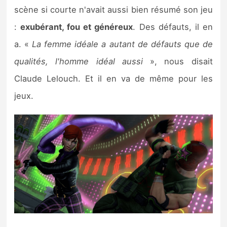
Sorties de jeux
scène si courte n'avait aussi bien résumé son jeu
:
exubérant, fou et généreux
. Des défauts, il en
Bons plans
a. «
La femme idéale a autant de défauts que de
qualités, l'homme idéal aussi
», nous disait
Guides
Claude Lelouch. Et il en va de même pour les
jeux.