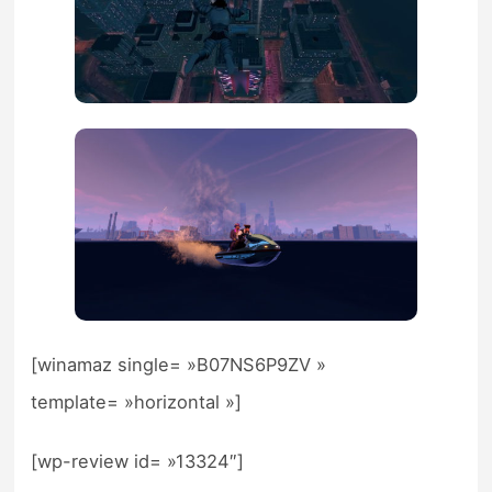
[winamaz single= »B07NS6P9ZV »
template= »horizontal »]
[wp-review id= »13324″]