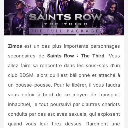
Nintendo Direct
Tests et previews
Tests de jeux
Zimos
est un des plus importants personnages
secondaires de
Saints Row : The Third
. Vous
Tests d’accessoires
allez faire sa rencontre dans les sous-sols d'un
Autres tests
club BDSM, alors qu'il est bâillonné et attaché à
un pousse-pousse. Pour le libérer, il vous faudra
Previews
vous enfuir à bord de ce moyen de transport
Précommandes
inhabituel, le tout poursuivi par d'autres chariots
conduits par des esclaves sexuels, qui explosent
Précommandes jeux Switch 2
quand vous leur tirez dessus. Rarement une