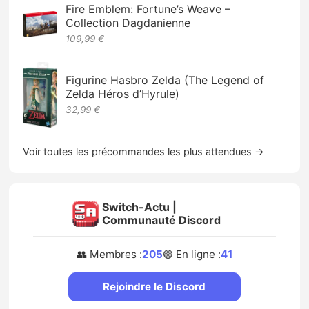
Fire Emblem: Fortune’s Weave –
Collection Dagdanienne
109,99 €
Figurine Hasbro Zelda (The Legend of
Zelda Héros d’Hyrule)
32,99 €
Voir toutes les précommandes les plus attendues →
Switch-Actu |
Communauté Discord
👥 Membres :
205
🟢 En ligne :
41
Rejoindre le Discord