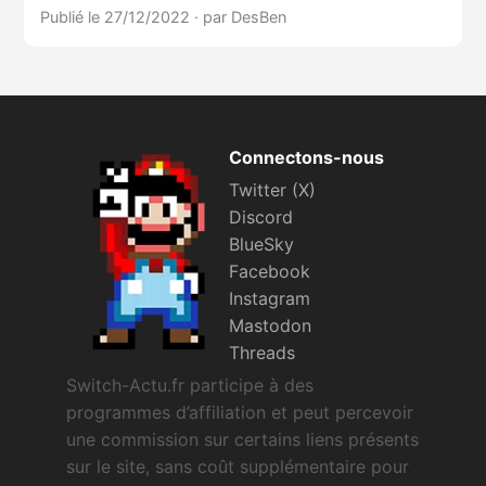
Publié le 27/12/2022
·
par DesBen
Connectons-nous
Twitter (X)
Discord
BlueSky
Facebook
Instagram
Mastodon
Threads
Switch-Actu.fr participe à des
programmes d’affiliation et peut percevoir
une commission sur certains liens présents
sur le site, sans coût supplémentaire pour