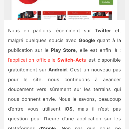
Nintendo Direct
Tests et previews
Nous en parlions récemment sur
Twitter
et,
malgré quelques soucis avec
Google
quant à la
Tests de jeux
publication sur le
Play Store
, elle est enfin là :
Tests d’accessoires
l’application officielle
Switch-Actu
est disponible
gratuitement sur
Android
. C’est un nouveau pas
Autres tests
pour le site, nous continuons à avancer
Previews
doucement vers sûrement sur les terrains qui
nous donnent envie. Nous le savons, beaucoup
Précommandes
d’entre vous utilisent
iOS,
mais il n’est pas
Précommandes jeux Switch 2
question pour l’heure d’une application sur les
plateformes
d’Apple.
Non pas que nous ne