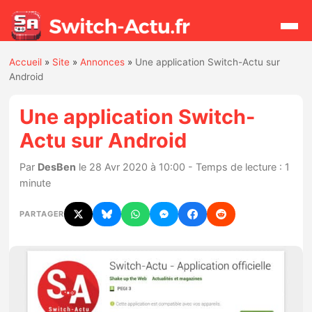
Accueil
»
Site
»
Annonces
»
Une application Switch-Actu sur
Rechercher
Android
Une application Switch-
Actualités
Actu sur Android
Jeux
Par
DesBen
le 28 Avr 2020 à 10:00 - Temps de lecture : 1
minute
Hardware
PARTAGER
Mises à jour
Chiffres de ventes
Rumeurs