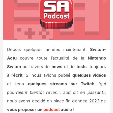
Nintendo Direct
Tests et previews
Tests de jeux
Depuis quelques années maintenant,
Switch-
Tests d’accessoires
Actu
couvre toute l’actualité de la
Nintendo
Autres tests
Switch
au travers de
news
et de
tests
, toujours
Previews
à l’écrit
. Si nous avions publié
quelques vidéos
et tenu
quelques streams sur Twitch
(qui
Précommandes
pourraient bientôt revenir, soit dit en passant)
,
nous avons décidé en place fin d’année 2023 de
Précommandes jeux Switch 2
vous proposer un
podcast
audio
!