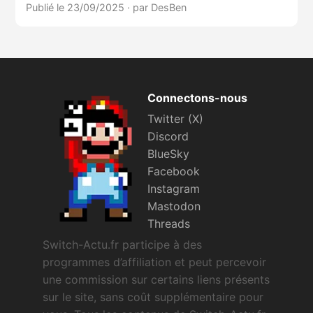
Publié le 23/09/2025
·
par DesBen
Connectons-nous
Twitter (X)
Discord
BlueSky
Facebook
Instagram
Mastodon
Threads
Switch-Actu.fr participe à des
programmes d’affiliation et peut percevoir
une commission sur certains liens présents
sur le site, sans coût supplémentaire pour