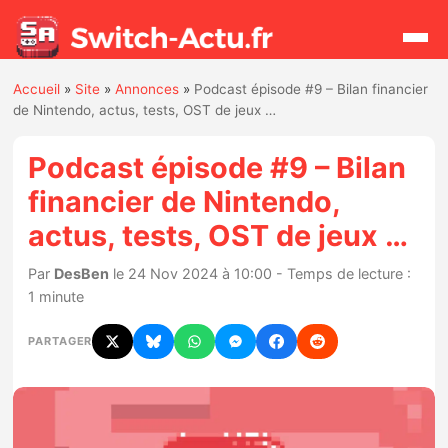
Accueil
»
Site
»
Annonces
»
Podcast épisode #9 – Bilan financier
Rechercher
de Nintendo, actus, tests, OST de jeux …
Podcast épisode #9 – Bilan
Actualités
financier de Nintendo,
actus, tests, OST de jeux …
Jeux
Par
DesBen
le 24 Nov 2024 à 10:00 - Temps de lecture :
Hardware
1 minute
Mises à jour
PARTAGER
Chiffres de ventes
Rumeurs