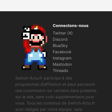
Connectons-nous
Twitter (X)
Discord
BlueSky
Facebook
Instagram
Mastodon
Threads
Switch-Actu.fr participe à des
programmes d’affiliation et peut percevoir
une commission sur certains liens présents
sur le site, sans coût supplémentaire pour
vous. Tous les contenus de Switch-Actu.fr
sont rédigés par notre équipe, sans