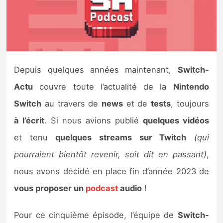
Nintendo Direct
Tests et previews
Depuis quelques années maintenant,
Switch-
Tests de jeux
Actu
couvre toute l’actualité de la
Nintendo
Tests d’accessoires
Switch
au travers de
news
et de
tests
, toujours
à l’écrit
. Si nous avions publié
quelques vidéos
Autres tests
et tenu
quelques streams sur Twitch
(qui
Previews
pourraient bientôt revenir, soit dit en passant)
,
nous avons décidé en place fin d’année 2023 de
Précommandes
vous proposer un
podcast
audio
!
Précommandes jeux Switch 2
Pour ce cinquième épisode, l’équipe de
Switch-