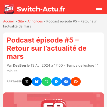
Accueil
»
Site
»
Annonces
»
Podcast épisode #5 – Retour sur
Rechercher
l’actualité de mars
Podcast épisode #5 –
Actualités
Retour sur l’actualité de
mars
Jeux
Par
DesBen
le 13 Avr 2024 à 17:00 - Temps de lecture : 1
Hardware
minute
Mises à jour
PARTAGER
Chiffres de ventes
Rumeurs