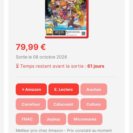
Nintendo Direct
Tests et previews
Tests de jeux
79,99 €
Sortie le 08 octobre 2026
Tests d’accessoires
⏳ Temps restant avant la sortie :
61 jours
Autres tests
Previews
⭐ Amazon
E. Leclerc
Auchan
Carrefour
Cdiscount
Cultura
Précommandes
FNAC
Joybuy
Micromania
Précommandes jeux Switch 2
Meilleur prix chez Amazon -
Prix constaté au moment