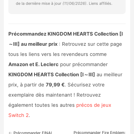
de la dernière mise à jour
(11/06/2026)
. Liens affiliés.
Sorties de jeux
Bons plans
Précommandez KINGDOM HEARTS Collection [I
Guides
～III] au meilleur prix
: Retrouvez sur cette page
tous les liens vers les revendeurs comme
Amazon et E. Leclerc
pour précommander
KINGDOM HEARTS Collection [I～III]
au meilleur
prix, à partir de
79,99 €
. Sécurisez votre
exemplaire dès maintenant ! Retrouvez
également toutes les autres
précos de jeux
Switch 2
.
←
Précommander Fire Emblem:
Précommander FINAL