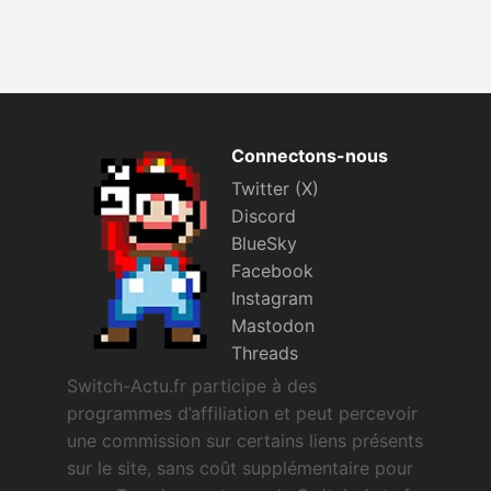
Connectons-nous
Twitter (X)
Discord
BlueSky
Facebook
Instagram
Mastodon
Threads
Switch-Actu.fr participe à des
programmes d’affiliation et peut percevoir
une commission sur certains liens présents
sur le site, sans coût supplémentaire pour