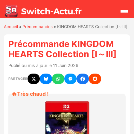
Accueil
»
Précommandes
»
KINGDOM HEARTS Collection [I～III]
Rechercher
Précommande KINGDOM
HEARTS Collection [I～III]
Actualités
Publié ou mis à jour le 11 Juin 2026
Jeux
PARTAGER
Hardware
🔥
Très chaud !
Mises à jour
Chiffres de ventes
Rumeurs