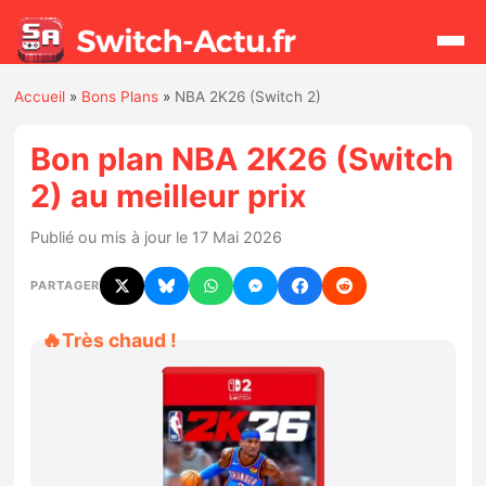
Accueil
»
Bons Plans
»
NBA 2K26 (Switch 2)
Rechercher
Bon plan NBA 2K26 (Switch
2) au meilleur prix
Actualités
Publié ou mis à jour le 17 Mai 2026
Jeux
PARTAGER
Hardware
🔥
Très chaud !
Mises à jour
Chiffres de ventes
Rumeurs