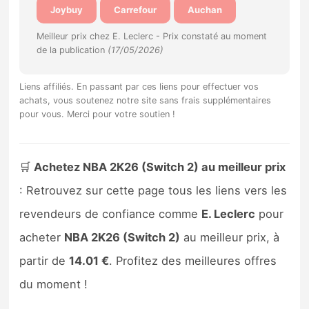
Joybuy
Carrefour
Auchan
Sorties de jeux
Meilleur prix chez E. Leclerc -
Prix constaté au moment
de la publication
(17/05/2026)
Bons plans
Liens affiliés. En passant par ces liens pour effectuer vos
Guides
achats, vous soutenez notre site sans frais supplémentaires
pour vous. Merci pour votre soutien !
🛒
Achetez NBA 2K26 (Switch 2) au meilleur prix
: Retrouvez sur cette page tous les liens vers les
revendeurs de confiance comme
E. Leclerc
pour
acheter
NBA 2K26 (Switch 2)
au meilleur prix, à
partir de
14.01 €
. Profitez des meilleures offres
du moment !