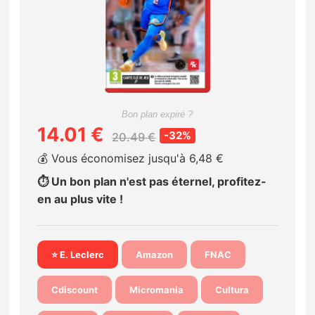
Nintendo Direct
Tests et previews
Tests de jeux
Bon plan expiré ?
14.01 €
-32%
20.49 €
Tests d’accessoires
💰 Vous économisez jusqu'à 6,48 €
Autres tests
⏱️ Un bon plan n'est pas éternel, profitez-
en au plus vite !
Previews
Précommandes
⭐ E. Leclerc
Amazon
FNAC
Précommandes jeux Switch 2
Cdiscount
Micromania
Cultura