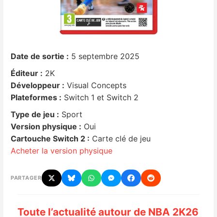
Nintendo Direct
Tests et previews
Date de sortie :
5 septembre 2025
Tests de jeux
Éditeur :
2K
Développeur :
Visual Concepts
Tests d’accessoires
Plateformes :
Switch 1 et Switch 2
Type de jeu :
Sport
Autres tests
Version physique :
Oui
Cartouche Switch 2 :
Carte clé de jeu
Previews
Acheter la version physique
Précommandes
PARTAGER
Précommandes jeux Switch 2
Toute l’actualité autour de NBA 2K26