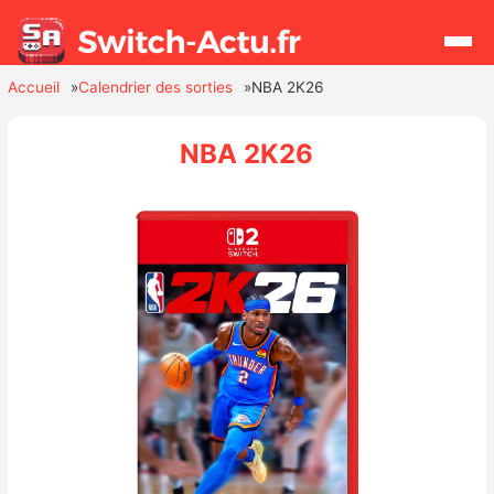
Accueil
Calendrier des sorties
NBA 2K26
Rechercher
NBA 2K26
Actualités
Jeux
Hardware
Mises à jour
Chiffres de ventes
Rumeurs