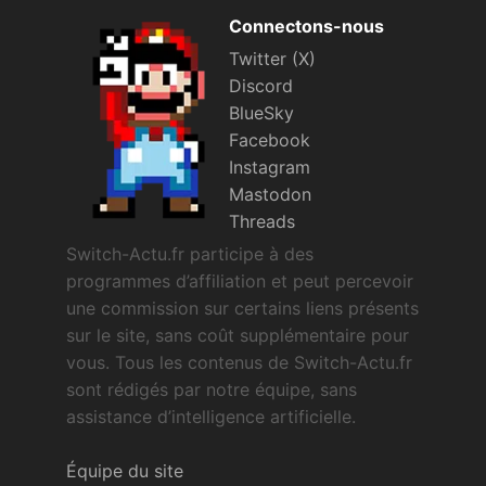
Connectons-nous
Twitter (X)
Discord
BlueSky
Facebook
Instagram
Mastodon
Threads
Switch-Actu.fr participe à des
programmes d’affiliation et peut percevoir
une commission sur certains liens présents
sur le site, sans coût supplémentaire pour
vous. Tous les contenus de Switch-Actu.fr
sont rédigés par notre équipe, sans
assistance d’intelligence artificielle.
Équipe du site