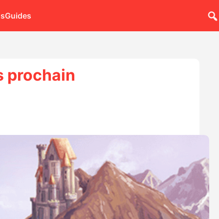
ns
Guides
s prochain