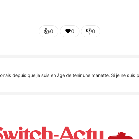
👍
❤️
👎
0
0
0
nais depuis que je suis en âge de tenir une manette. Si je ne suis 