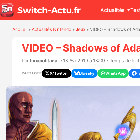
Actualités
Tes
Accueil
»
Actualités Nintendo
»
Jeux
»
VIDEO – Shadows of Adam
VIDEO – Shadows of Adam
Par
lunapolitana
le 18 Avr 2019 à 18:09 - Temps de lect
X/Twitter
Bluesky
WhatsApp
F
PARTAGER