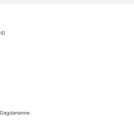
26)
n Dagdanienne