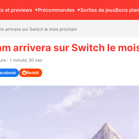
ts et previews
Précommandes
Sorties de jeux
Bons pla
 arrivera sur Switch le mois prochain
 arrivera sur Switch le moi
ure : 1 minute 30 sec
acebook
Reddit