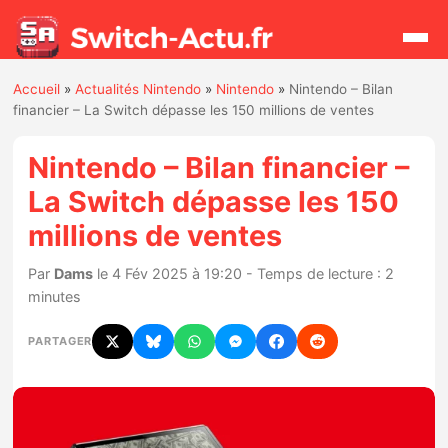
Accueil
»
Actualités Nintendo
»
Nintendo
»
Nintendo – Bilan
Rechercher
financier – La Switch dépasse les 150 millions de ventes
Nintendo – Bilan financier –
Actualités
La Switch dépasse les 150
millions de ventes
Jeux
Par
Dams
le 4 Fév 2025 à 19:20 - Temps de lecture : 2
Hardware
minutes
Mises à jour
PARTAGER
Chiffres de ventes
Rumeurs