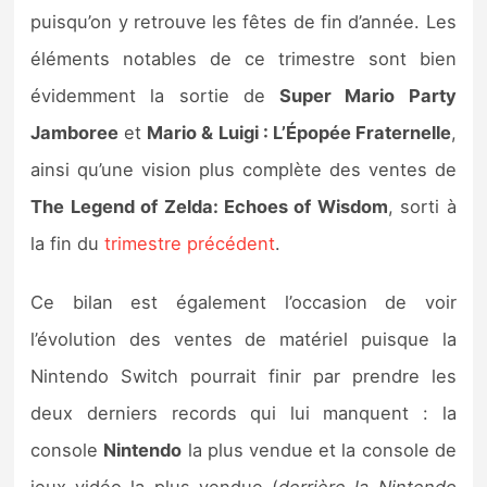
Sorties de jeux
puisqu’on y retrouve les fêtes de fin d’année. Les
éléments notables de ce trimestre sont bien
Bons plans
évidemment la sortie de
Super Mario Party
Jamboree
et
Mario & Luigi : L’Épopée Fraternelle
,
Guides
ainsi qu’une vision plus complète des ventes de
The Legend of Zelda: Echoes of Wisdom
, sorti à
la fin du
trimestre précédent
.
Ce bilan est également l’occasion de voir
l’évolution des ventes de matériel puisque la
Nintendo Switch pourrait finir par prendre les
deux derniers records qui lui manquent : la
console
Nintendo
la plus vendue et la console de