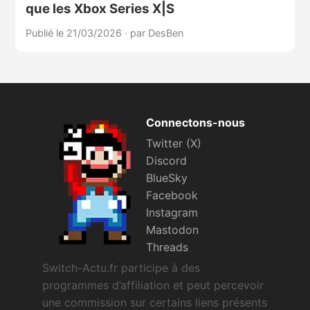
que les Xbox Series X|S
Publié le 21/03/2026
·
par DesBen
Connectons-nous
Twitter (X)
Discord
BlueSky
Facebook
Instagram
Mastodon
Threads
Switch-Actu.fr participe à des
programmes d’affiliation et peut percevoir
une commission sur certains liens présents