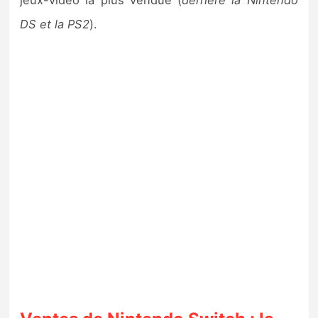
jeux-vidéo la plus vendue (
derrière la Nintendo
DS et la PS2
).