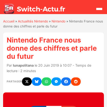
Accueil
»
Actualités Nintendo
»
Nintendo
»
Nintendo France nous
Rechercher
donne des chiffres et parle du futur
Nintendo France nous
Actualités
donne des chiffres et parle
du futur
Jeux
Par
lunapolitana
le 20 Juin 2019 à 10:07 - Temps de
Hardware
lecture : 2 minutes
Mises à jour
PARTAGER
Chiffres de ventes
Rumeurs