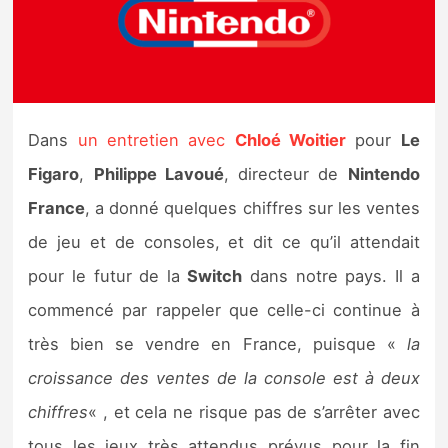
Nintendo Direct
Tests et previews
Dans
un entretien avec
Chloé Woitier
pour
Le
Tests de jeux
Figaro
,
Philippe Lavoué
, directeur de
Nintendo
Tests d’accessoires
France
, a donné quelques chiffres sur les ventes
de jeu et de consoles, et dit ce qu’il attendait
Autres tests
pour le futur de la
Switch
dans notre pays. Il a
Previews
commencé par rappeler que celle-ci continue à
très bien se vendre en France, puisque «
la
Précommandes
croissance des ventes de la console est à deux
Précommandes jeux Switch 2
chiffres
« , et cela ne risque pas de s’arrêter avec
tous les jeux très attendus prévus pour la fin