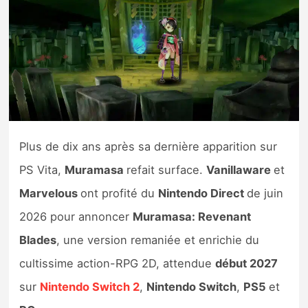
Nintendo Direct
Tests et previews
Tests de jeux
Tests d’accessoires
Plus de dix ans après sa dernière apparition sur
PS Vita,
Muramasa
refait surface.
Vanillaware
et
Autres tests
Marvelous
ont profité du
Nintendo Direct
de juin
Previews
2026 pour annoncer
Muramasa: Revenant
Blades
, une version remaniée et enrichie du
Précommandes
cultissime action-RPG 2D, attendue
début 2027
Précommandes jeux Switch 2
sur
Nintendo Switch 2
,
Nintendo Switch
,
PS5
et