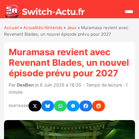
Accueil
»
Actualités Nintendo
»
Jeux
»
Muramasa revient avec
Rechercher
Revenant Blades, un nouvel épisode prévu pour 2027
Muramasa revient avec
Actualités
Revenant Blades, un nouvel
épisode prévu pour 2027
Jeux
Par
DesBen
le 9 Juin 2026 à 18:35 - Temps de lecture : 1
Hardware
minute
Mises à jour
PARTAGER
Chiffres de ventes
Rumeurs