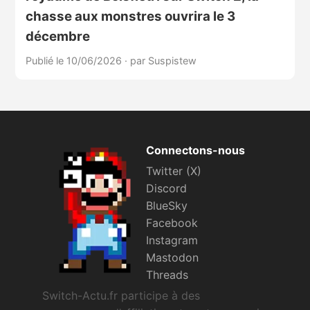
chasse aux monstres ouvrira le 3
décembre
Publié le 10/06/2026
·
par Suspistew
Connectons-nous
Twitter (X)
Discord
BlueSky
Facebook
Instagram
Mastodon
Threads
Switch-Actu.fr participe à des