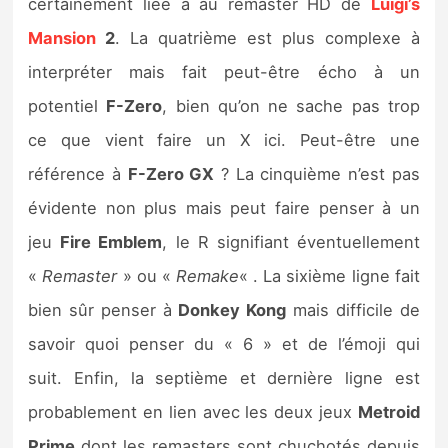
certainement liée à au remaster HD de
Luigi’s
Mansion
2
. La quatrième est plus complexe à
interpréter mais fait peut-être écho à un
potentiel
F-Zero
, bien qu’on ne sache pas trop
ce que vient faire un X ici. Peut-être une
référence à
F-Zero GX
? La cinquième n’est pas
évidente non plus mais peut faire penser à un
jeu
Fire Emblem
, le R signifiant éventuellement
«
Remaster
» ou «
Remake
« . La sixième ligne fait
bien sûr penser à
Donkey Kong
mais difficile de
savoir quoi penser du « 6 » et de l’émoji qui
suit. Enfin, la septième et dernière ligne est
probablement en lien avec les deux jeux
Metroid
Prime
dont les remasters sont chuchotés depuis