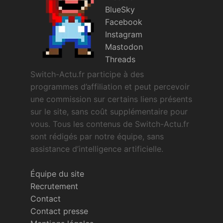
BlueSky
Facebook
Instagram
Mastodon
Threads
Switch-Actu.fr participe à des
programmes d’affiliation et peut percevoir
une commission sur certains liens présents
sur le site, sans coût supplémentaire pour
vous. Tous les contenus de Switch-Actu.fr
sont rédigés par notre équipe, sans
assistance d’intelligence artificielle.
Équipe du site
Recrutement
Contact
Contact presse