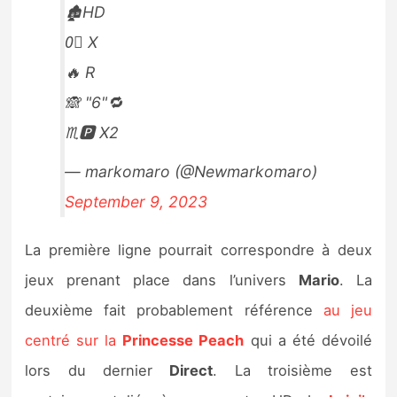
🏚️HD
0⃣ X
🔥 R
🙈 "6"🔁
♏️🅿️ X2
— markomaro (@Newmarkomaro)
September 9, 2023
La première ligne pourrait correspondre à deux
jeux prenant place dans l’univers
Mario
. La
deuxième fait probablement référence
au jeu
centré sur la
Princesse Peach
qui a été dévoilé
lors du dernier
Direct
. La troisième est