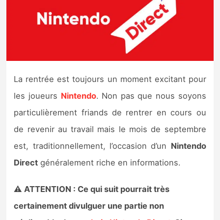
Nintendo Direct
Tests et previews
Tests de jeux
La rentrée est toujours un moment excitant pour
les joueurs
Nintendo
. Non pas que nous soyons
Tests d’accessoires
particulièrement friands de rentrer en cours ou
Autres tests
de revenir au travail mais le mois de septembre
est, traditionnellement, l’occasion d’un
Nintendo
Previews
Direct
généralement riche en informations.
Précommandes
⚠️ ATTENTION : Ce qui suit pourrait très
Précommandes jeux Switch 2
certainement divulguer une partie non