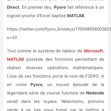
Direct
. En premier lieu,
Pyoro
fait référence à un
logiciel proche d’Excel baptisé
MATLAB
.
https://twitter.com/Pyoro_X/status/17000865800382
s=20
Tout comme le système de tableur de
Microsoft
,
MATLAB
possède des fonctions permettant de
réaliser diverses opérations mathématiques.
L’une de ces fonctions porte le nom de
FZERO
. A
en croire
Pyoro
, un nouvel épisode de la
légendaire série de course futuriste de
Nintendo
serait dans les tuyaux. Néanmoins, prenons
garde à ne pas nous hyper car le
twittos
a