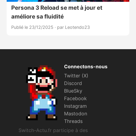
Persona 3 Reload se met à jour et
améliore sa fluidité
Publié le 23/12/2025
·
par Leotendo23
Connectons-nous
Twitter (X)
Discord
BlueSky
Facebook
Instagram
Mastodon
Threads
Switch-Actu.fr participe à des