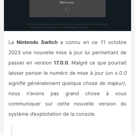
Nintendo Direct
Tests et previews
La
Nintendo Switch
a connu en ce 11 octobre
Tests de jeux
2023 une nouvelle mise à jour lui permettant de
Tests d’accessoires
passer en version
17.0.0
. Malgré ce que pourrait
laisser penser le numéro de mise à jour
(un x.0.0
Autres tests
signifie généralement quelque chose de majeur)
,
Previews
nous n’avons pas grand chose à vous
communiquer sur cette nouvelle version du
Précommandes
système d’exploitation de la console.
Précommandes jeux Switch 2