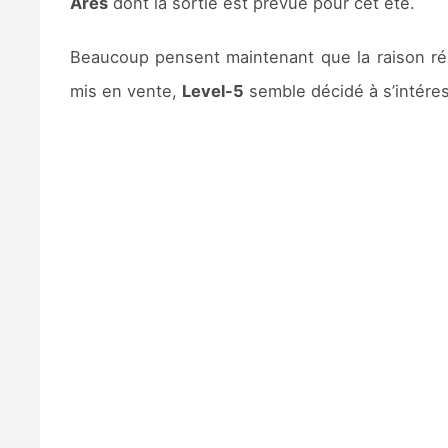
Ares
dont la sortie est prévue pour cet été.
Beaucoup pensent maintenant que la raison r
mis en vente,
Level-5
semble décidé à s’intére