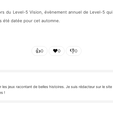
ors du Level-5 Vision, évènement annuel de Level-5 qui
urs été datée pour cet automne.
👍
❤️
👎
0
0
0
es jeux racontant de belles histoires. Je suis rédacteur sur le sit
es !