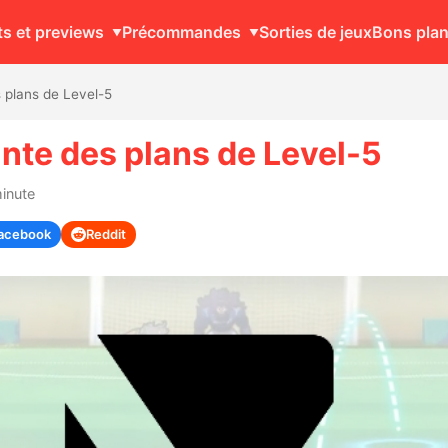
ts et previews
Précommandes
Sorties de jeux
Bons pla
s plans de Level-5
ante des plans de Level-5
minute
acebook
Reddit