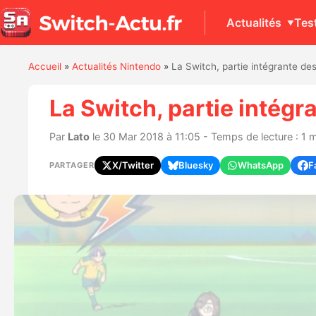
Actualités
Tes
Accueil
»
Actualités Nintendo
»
La Switch, partie intégrante de
La Switch, partie intégr
Par
Lato
le 30 Mar 2018 à 11:05 - Temps de lecture : 1 
X/Twitter
Bluesky
WhatsApp
F
PARTAGER