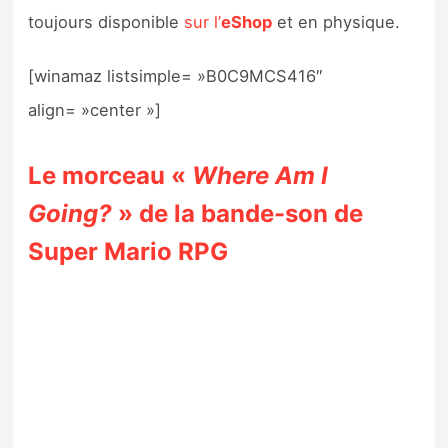
toujours disponible
sur l’
eShop
et en physique.
[winamaz listsimple= »B0C9MCS416″
align= »center »]
Le morceau «
Where Am I
Going?
» de la bande-son de
Super Mario RPG