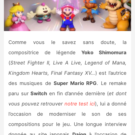
Nintendo Direct
Tests et previews
Comme vous le savez sans doute, la
Tests de jeux
compositrice de légende
Yoko Shimomura
Tests d’accessoires
(
Street Fighter II, Live A Live, Legend of Mana,
Kingdom Hearts, Final Fantasy XV…
) est l’autrice
Autres tests
des musiques de
Super Mario RPG
. Le remake
Previews
paru sur
Switch
en fin d’année dernière (
et dont
vous pouvez retrouver
notre test ici
), lui a donné
Précommandes
l’occasion de moderniser le son de ses
Précommandes jeux Switch 2
compositions pour le jeu. Une longue interview
donnée au site japonais
Daion
à l’occasion de