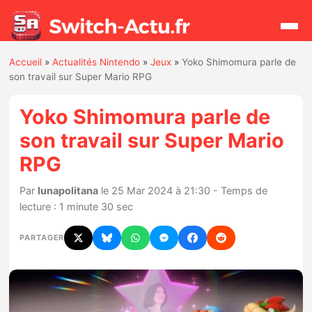
Accueil
»
Actualités Nintendo
»
Jeux
»
Yoko Shimomura parle de
Rechercher
son travail sur Super Mario RPG
Yoko Shimomura parle de
Actualités
son travail sur Super Mario
RPG
Jeux
Par
lunapolitana
le 25 Mar 2024 à 21:30 - Temps de
Hardware
lecture : 1 minute 30 sec
Mises à jour
PARTAGER
Chiffres de ventes
Rumeurs