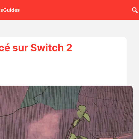
ns
Guides
cé sur Switch 2