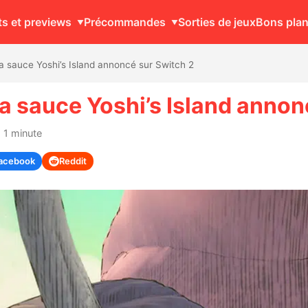
ts et previews
Précommandes
Sorties de jeux
Bons pla
a sauce Yoshi’s Island annoncé sur Switch 2
la sauce Yoshi’s Island annon
 1 minute
acebook
Reddit