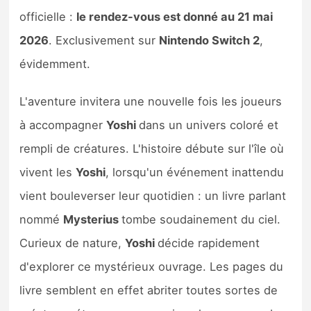
Sorties de jeux
officielle :
le rendez-vous est donné au 21 mai
2026
. Exclusivement sur
Nintendo Switch 2
,
Bons plans
évidemment.
Guides
L'aventure invitera une nouvelle fois les joueurs
à accompagner
Yoshi
dans un univers coloré et
rempli de créatures. L'histoire débute sur l'île où
vivent les
Yoshi
, lorsqu'un événement inattendu
vient bouleverser leur quotidien : un livre parlant
nommé
Mysterius
tombe soudainement du ciel.
Curieux de nature,
Yoshi
décide rapidement
d'explorer ce mystérieux ouvrage. Les pages du
livre semblent en effet abriter toutes sortes de