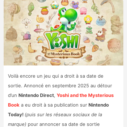
Nintendo Direct
Tests et previews
Tests de jeux
Tests d’accessoires
Autres tests
Voilà encore un jeu qui a droit à sa date de
Previews
sortie. Annoncé en septembre 2025 au détour
d’un
Nintendo Direct
,
Yoshi and the Mysterious
Précommandes
Book
a eu droit à sa publication sur
Nintendo
Today!
(puis sur les réseaux sociaux de la
Précommandes jeux Switch 2
marque)
pour annoncer sa date de sortie