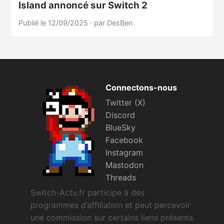
Island annoncé sur Switch 2
Publié le 12/09/2025
·
par DesBen
Connectons-nous
Twitter (X)
Discord
BlueSky
Facebook
Instagram
Mastodon
Threads
Switch-Actu.fr participe à des
programmes d’affiliation et peut percevoir
une commission sur certains liens présents