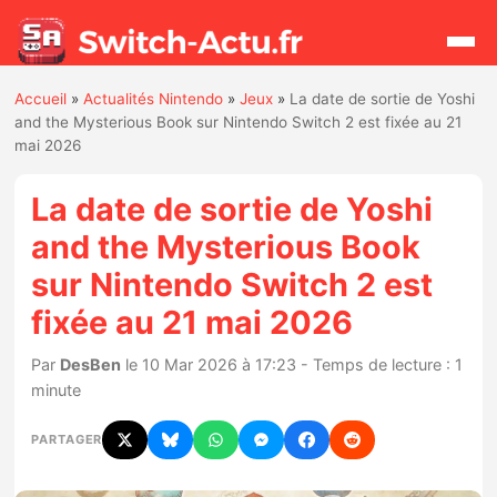
Accueil
»
Actualités Nintendo
»
Jeux
»
La date de sortie de Yoshi
Rechercher
and the Mysterious Book sur Nintendo Switch 2 est fixée au 21
mai 2026
Actualités
La date de sortie de Yoshi
and the Mysterious Book
Jeux
sur Nintendo Switch 2 est
fixée au 21 mai 2026
Hardware
Par
DesBen
le 10 Mar 2026 à 17:23 - Temps de lecture : 1
Mises à jour
minute
Chiffres de ventes
PARTAGER
Rumeurs