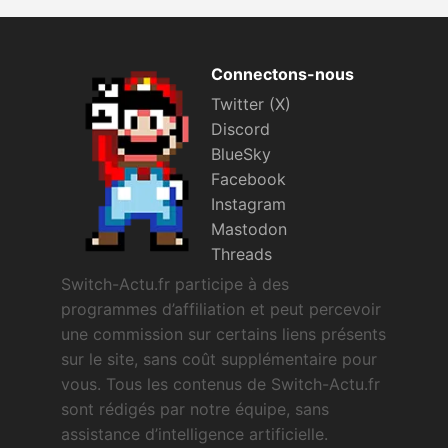
Connectons-nous
Twitter (X)
Discord
BlueSky
Facebook
Instagram
Mastodon
Threads
Switch-Actu.fr participe à des
programmes d’affiliation et peut percevoir
une commission sur certains liens présents
sur le site, sans coût supplémentaire pour
vous. Tous les contenus de Switch-Actu.fr
sont rédigés par notre équipe, sans
assistance d’intelligence artificielle.