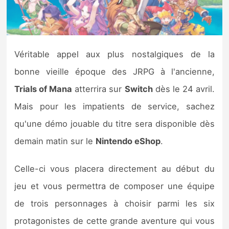
Nintendo Direct
Tests et previews
Véritable appel aux plus nostalgiques de la
bonne vieille époque des JRPG à l'ancienne,
Tests de jeux
Trials of Mana
atterrira sur
Switch
dès le 24 avril.
Tests d’accessoires
Mais pour les impatients de service, sachez
qu'une démo jouable du titre sera disponible dès
Autres tests
demain matin sur le
Nintendo eShop
.
Previews
Celle-ci vous placera directement au début du
Précommandes
jeu et vous permettra de composer une équipe
de trois personnages à choisir parmi les six
Précommandes jeux Switch 2
protagonistes de cette grande aventure qui vous