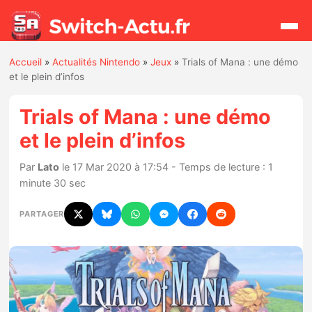
Accueil
»
Actualités Nintendo
»
Jeux
»
Trials of Mana : une démo
Rechercher
et le plein d’infos
Trials of Mana : une démo
Actualités
et le plein d’infos
Jeux
Par
Lato
le 17 Mar 2020 à 17:54 - Temps de lecture : 1
minute 30 sec
Hardware
PARTAGER
Mises à jour
Chiffres de ventes
Rumeurs