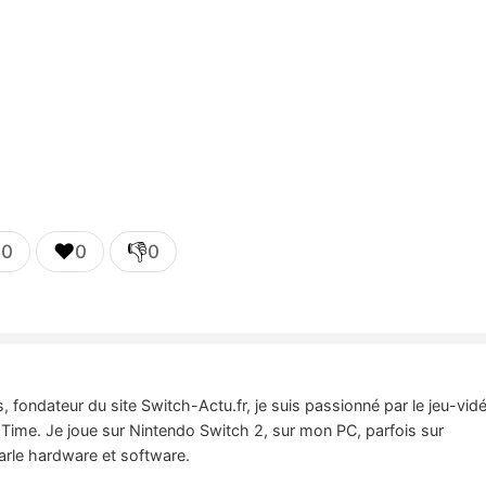

❤️
👎
0
0
0
 fondateur du site Switch-Actu.fr, je suis passionné par le jeu-vid
Time. Je joue sur Nintendo Switch 2, sur mon PC, parfois sur
parle hardware et software.