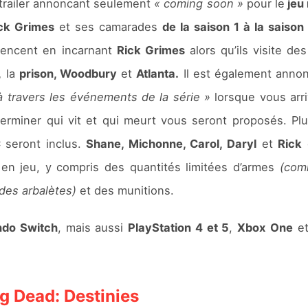
e trailer annoncant seulement
« coming soon »
pour le
jeu 
ck Grimes
et ses camarades
de la saison 1 à la saison
mencent en incarnant
Rick Grimes
alors qu’ils visite de
,
la
prison, Woodbury
et
Atlanta.
Il est également annon
à travers les événements de la série »
lorsque vous arri
erminer qui vit et qui meurt vous seront proposés. Plu
C
seront inclus.
Shane, Michonne, Carol, Daryl
et
Rick
 en jeu, y compris des quantités limitées d’armes
(com
 des arbalètes)
et des munitions.
ndo Switch
, mais aussi
PlayStation 4 et 5
,
Xbox
One
e
g Dead: Destinies