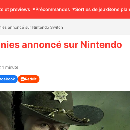
ts et previews
Précommandes
Sorties de jeux
Bons pla
nies annoncé sur Nintendo Switch
inies annoncé sur Nintendo
: 1 minute
acebook
Reddit