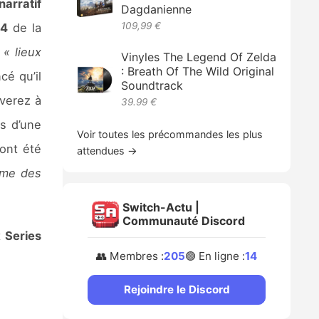
narratif
Dagdanienne
109,99 €
 4
de la
s
« lieux
Vinyles The Legend Of Zelda
: Breath Of The Wild Original
cé qu’il
Soundtrack
verez à
39.99 €
s d’une
Voir toutes les précommandes les plus
ont été
attendues →
me des
Switch-Actu |
Communauté Discord
t
Series
👥 Membres :
205
🟢 En ligne :
14
Rejoindre le Discord