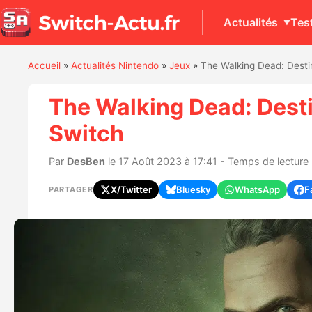
Actualités
Tes
Accueil
»
Actualités Nintendo
»
Jeux
»
The Walking Dead: Desti
The Walking Dead: Dest
Switch
Par
DesBen
le 17 Août 2023 à 17:41 - Temps de lecture 
X/Twitter
Bluesky
WhatsApp
F
PARTAGER