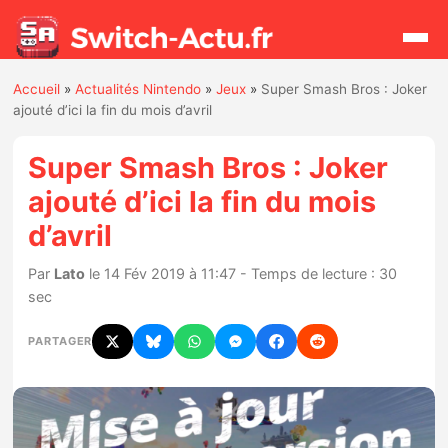
Accueil
»
Actualités Nintendo
»
Jeux
»
Super Smash Bros : Joker
Rechercher
ajouté d’ici la fin du mois d’avril
Super Smash Bros : Joker
Actualités
ajouté d’ici la fin du mois
d’avril
Jeux
Par
Lato
le 14 Fév 2019 à 11:47 - Temps de lecture : 30
Hardware
sec
Mises à jour
PARTAGER
Chiffres de ventes
Rumeurs