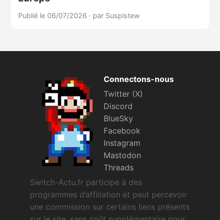
Publié le 06/07/2026
·
par Suspistew
Connectons-nous
Twitter (X)
Discord
BlueSky
Facebook
Instagram
Mastodon
Threads
Switch-Actu.fr participe à des
programmes d’affiliation et peut percevoir
une commission sur certains liens présents
sur le site, sans coût supplémentaire pour