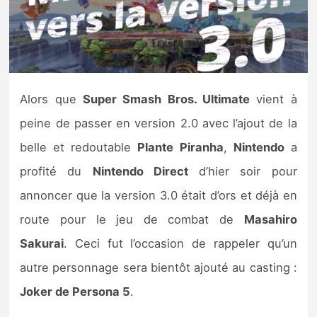
Nintendo Direct
Tests et previews
Alors que
Super Smash Bros. Ultimate
vient à
Tests de jeux
peine de passer en version 2.0 avec l’ajout de la
Tests d’accessoires
belle et redoutable
Plante Piranha
,
Nintendo
a
profité du
Nintendo Direct
d’hier soir pour
Autres tests
annoncer que la version 3.0 était d’ors et déjà en
Previews
route pour le jeu de combat de
Masahiro
Sakurai
. Ceci fut l’occasion de rappeler qu’un
Précommandes
autre personnage sera bientôt ajouté au casting :
Précommandes jeux Switch 2
Joker de Persona 5
.