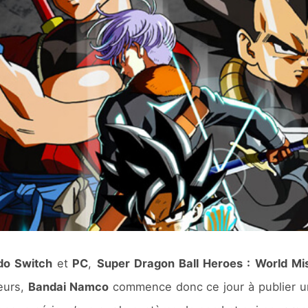
do Switch
et
PC
,
Super Dragon Ball Heroes : World Mi
eurs,
Bandai Namco
commence donc ce jour à publier un