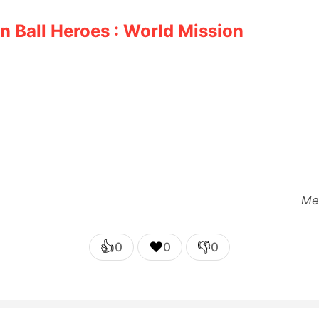
 Ball Heroes : World Mission
Me
👍
❤️
👎
0
0
0