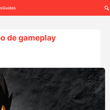
ns
Guides
déo de gameplay