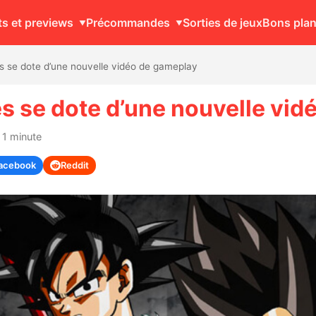
ts et previews
Précommandes
Sorties de jeux
Bons pla
s se dote d’une nouvelle vidéo de gameplay
s se dote d’une nouvelle vi
 1 minute
acebook
Reddit