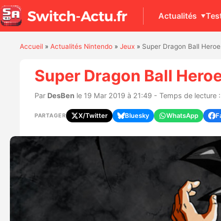
Actualités
Tes
Accueil
»
Actualités Nintendo
»
Jeux
»
Super Dragon Ball Heroe
Super Dragon Ball Heroe
Par
DesBen
le 19 Mar 2019 à 21:49 - Temps de lecture :
X/Twitter
Bluesky
WhatsApp
F
PARTAGER