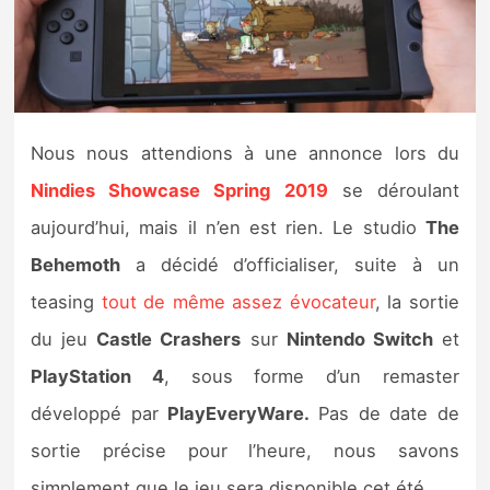
Nintendo Direct
Tests et previews
Nous nous attendions à une annonce lors du
Tests de jeux
Nindies Showcase Spring 2019
se déroulant
Tests d’accessoires
aujourd’hui, mais il n’en est rien. Le studio
The
Behemoth
a décidé d’officialiser, suite à un
Autres tests
teasing
tout de même assez évocateur
, la sortie
Previews
du jeu
Castle Crashers
sur
Nintendo Switch
et
PlayStation 4
, sous forme d’un remaster
Précommandes
développé par
PlayEveryWare.
Pas de date de
Précommandes jeux Switch 2
sortie précise pour l’heure, nous savons
simplement que le jeu sera disponible cet été.