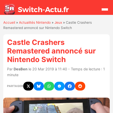
Accueil
»
Actualités Nintendo
»
Jeux
»
Castle Crashers
Rechercher
Remastered annoncé sur Nintendo Switch
Castle Crashers
Actualités
Remastered annoncé sur
Nintendo Switch
Jeux
Par
DesBen
le 20 Mar 2019 à 11:40 - Temps de lecture : 1
Hardware
minute
Mises à jour
PARTAGER
Chiffres de ventes
Rumeurs