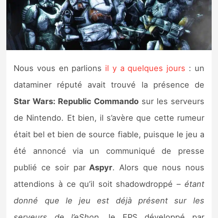
Nintendo Direct
Tests et previews
Nous vous en parlions
il y a quelques jours
: un
Tests de jeux
dataminer réputé avait trouvé la présence de
Tests d’accessoires
Star Wars: Republic Commando
sur les serveurs
de Nintendo. Et bien, il s’avère que cette rumeur
Autres tests
était bel et bien de source fiable, puisque le jeu a
Previews
été annoncé via un communiqué de presse
publié ce soir par
Aspyr
. Alors que nous nous
Précommandes
attendions à ce qu’il soit shadowdroppé –
étant
Précommandes jeux Switch 2
donné que le jeu est déjà présent sur les
serveurs de l’eShop
, le FPS développé par