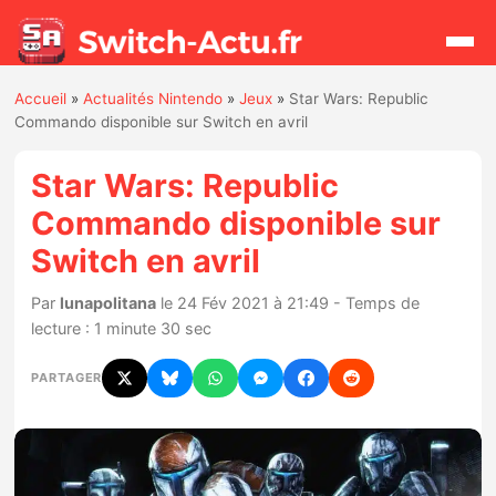
Accueil
»
Actualités Nintendo
»
Jeux
»
Star Wars: Republic
Rechercher
Commando disponible sur Switch en avril
Star Wars: Republic
Actualités
Commando disponible sur
Switch en avril
Jeux
Par
lunapolitana
le 24 Fév 2021 à 21:49 - Temps de
Hardware
lecture : 1 minute 30 sec
Mises à jour
PARTAGER
Chiffres de ventes
Rumeurs