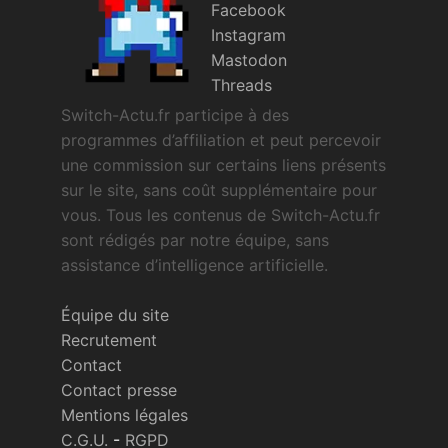
Facebook
Instagram
Mastodon
Threads
Switch-Actu.fr participe à des
programmes d’affiliation et peut percevoir
une commission sur certains liens présents
sur le site, sans coût supplémentaire pour
vous. Tous les contenus de Switch-Actu.fr
sont rédigés par notre équipe, sans
assistance d’intelligence artificielle.
Équipe du site
Recrutement
Contact
Contact presse
Mentions légales
C.G.U.
-
RGPD