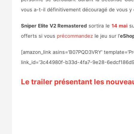
vous a-t-il définitivement découragé de vous y
Sniper Elite V2 Remastered
sortira le
14 mai
s
offerts si vous
précommandez
le jeu sur l’
eSho
[amazon_link asins=’B07PQD3VRY’ template=’Pro
link_id=’3c44980f-b33d-4fa7-9e28-6edcf186d9
Le trailer présentant les nouvea