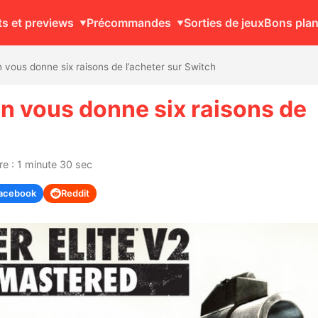
ts et previews
Précommandes
Sorties de jeux
Bons pla
on vous donne six raisons de l’acheter sur Switch
ion vous donne six raisons de
re : 1 minute 30 sec
acebook
Reddit