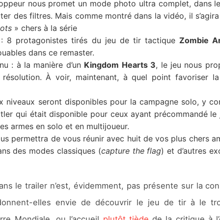
loppeur nous promet un mode photo ultra complet, dans l
ter des filtres. Mais comme montré dans la vidéo, il s’agira
hots
» chers à la série
: 8 protagonistes tirés du jeu de tir tactique
Zombie A
ouables dans ce remaster.
nu : à la manière d’un
Kingdom Hearts 3
, le jeu nous pr
résolution. À voir, maintenant, à quel point favoriser la 
x niveaux seront disponibles pour la campagne solo, y co
tler qui était disponible pour ceux ayant précommandé le 
es armes en solo et en multijoueur.
us permettra de vous réunir avec huit de vos plus chers a
dans des modes classiques (
capture the flag
) et d’autres ex
ns le trailer n’est, évidemment, pas présente sur la co
nnent-elles envie de découvrir le jeu de tir à le tr
re Mondiale, ou l’accueil
plutôt tiède
de la critique à 