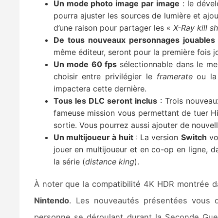
Un mode photo image par image
: le déve
pourra ajuster les sources de lumière et ajou
d’une raison pour partager les «
X-Ray kill s
De tous nouveaux personnages jouables
même éditeur, seront pour la première fois j
Un mode 60 fps
sélectionnable dans le me
choisir entre privilégier le
framerate
ou la 
impactera cette dernière.
Tous les DLC seront inclus
: Trois nouveau
fameuse mission vous permettant de tuer Hi
sortie. Vous pourrez aussi ajouter de nouvell
Un multijoueur à huit
: La version
Switch
vo
jouer en multijoueur et en co-op en ligne, 
la série (
distance king
).
À noter que la compatibilité 4K HDR montrée da
Nintendo
. Les nouveautés présentées vous do
personne se déroulant durant la Seconde Guer