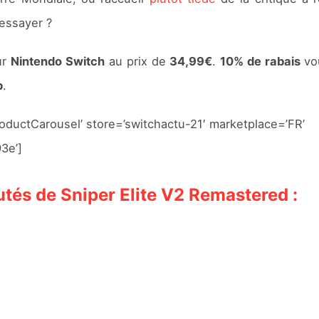
 essayer ?
ur
Nintendo Switch
au prix de
34,99€
.
10% de rabais
vo
p
.
ductCarousel’ store=’switchactu-21′ marketplace=’FR’
3e’]
utés de Sniper Elite V2 Remastered :