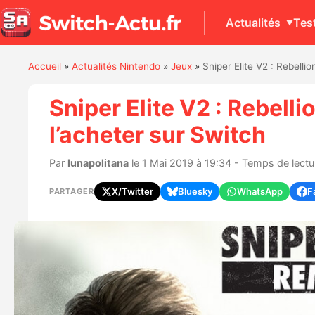
Actualités
Tes
Accueil
»
Actualités Nintendo
»
Jeux
»
Sniper Elite V2 : Rebelli
Sniper Elite V2 : Rebell
l’acheter sur Switch
Par
lunapolitana
le 1 Mai 2019 à 19:34 - Temps de lectu
X/Twitter
Bluesky
WhatsApp
F
PARTAGER