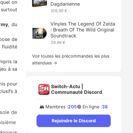
equel on
Dagdanienne
 surtout
109,99 €
Vinyles The Legend Of Zelda
rmy
, du
: Breath Of The Wild Original
Soundtrack
opose de
39.99 €
fluidité
Voir toutes les précommandes les plus
mpris la
attendues →
jeu à sa
mis pour
Switch-Actu |
clusifs à
Communauté Discord
👥 Membres :
205
🟢 En ligne :
38
nsole de
Rejoindre le Discord
oisième
l’époque