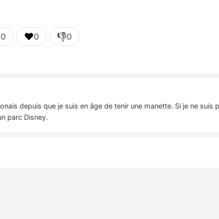

❤️
👎
0
0
0
nais depuis que je suis en âge de tenir une manette. Si je ne suis 
un parc Disney.